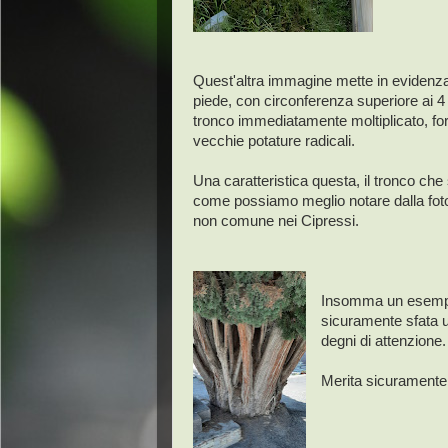
Quest'altra immagine mette in evidenza
piede, con circonferenza superiore ai 4 m
tronco immediatamente moltiplicato, fo
vecchie potature radicali.
Una caratteristica questa, il tronco che 
come possiamo meglio notare dalla fotog
non comune nei Cipressi.
Insomma un esempl
sicuramente sfata un
degni di attenzione.
Merita sicuramente 