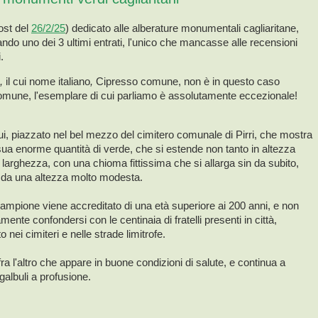
post del
26/2/25
) dedicato alle alberature monumentali cagliaritane,
o uno dei 3 ultimi entrati, l'unico che mancasse alle recensioni
.
s,
il cui nome italiano
,
Cipresso comune, non è in questo caso
omune, l'esemplare di cui parliamo è assolutamente eccezionale!
i, piazzato nel bel mezzo del cimitero comunale di Pirri, che mostra
a sua enorme quantità di verde, che si estende non tanto in altezza
 larghezza, con una chioma fittissima che si allarga sin da subito,
 da una altezza molto modesta.
mpione viene accreditato di una età superiore ai 200 anni, e non
mente confondersi con le centinaia di fratelli presenti in città,
o nei cimiteri e nelle strade limitrofe.
fra l'altro che appare in buone condizioni di salute, e continua a
galbuli a profusione.