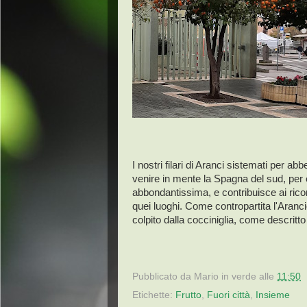
I nostri filari di Aranci sistemati per a
venire in mente la Spagna del sud, per e
abbondantissima, e contribuisce ai rico
quei luoghi. Come contropartita l'Aranci
colpito dalla cocciniglia, come descritt
Pubblicato da
Mario in verde
alle
11:50
Etichette:
Frutto
,
Fuori città
,
Insieme