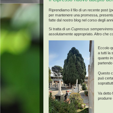
Riprendiamo il filo di un recente post (
per mantenere una promessa, presentand
fatte dal nostro blog nel corso degli anni
Si tratta di un
Cupressus semperviren
assolutamente appropriato. Altro che c
Eccolo qu
a tutti l
quanto in
partendo
Questo ca
può certa
soprattutt
Va detto 
produrre 