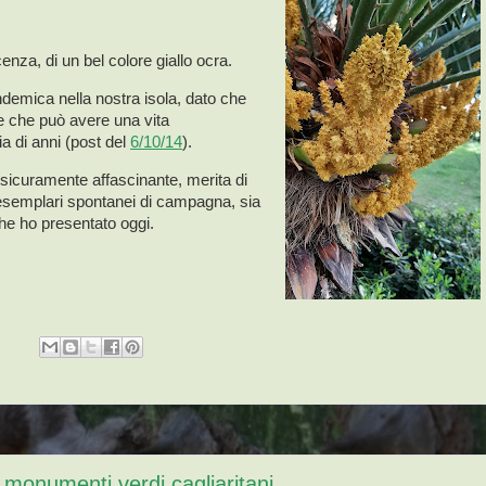
enza, di un bel colore giallo ocra.
emica nella nostra isola, dato che
 e che può avere una vita
a di anni (post del
6/10/14
).
, sicuramente affascinante, merita di
 esemplari spontanei di campagna, sia
 che ho presentato oggi.
 monumenti verdi cagliaritani