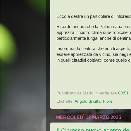
Ecco a destra un particolare di infioresc
Ricordo ancora che la Palma nana è end
apprezza il nostro clima sub-tropicale,
particolarmente lunga, anche di centinai
Insomma, la fioritura che non ti aspetti
essere apprezzata da vicino, sia negli
in quelli cittadini coltivati, come quello
Pubblicato da
Mario in verde
alle
09:51
Etichette:
Angolo di città
,
Fiore
MERCOLEDÌ 12 MARZO 2025
Il Cipresso nuovo adepto dei