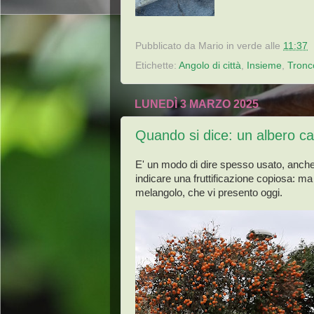
Pubblicato da
Mario in verde
alle
11:37
Etichette:
Angolo di città
,
Insieme
,
Tronc
LUNEDÌ 3 MARZO 2025
Quando si dice: un albero caric
E' un modo di dire spesso usato, anche a
indicare una fruttificazione copiosa: ma
melangolo, che vi presento oggi.