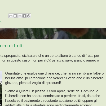
o
o di frutti......
 sproposito, dichiarare che un certo albero è carico di frutti, per
 non in questo caso, non per il
Citrus aurantium
, arancio amaro o
Guardate che esplosione di arance, che fanno sembrare l'albero
nell'insieme più arancione che verde! Si vede che è un alberello
giovane, pieno di voglia di riprodursi!
Siamo a Quartu, in piazza XXVIII aprile, sede del Comune, e
l'alberello non ha ancora cominciato a perdere i frutti, dato che
l'aiuola ed il pavimento circostante appaiono puliti; oppure gli
addetti alla pulizia stradale sono particolarmente efficienti,