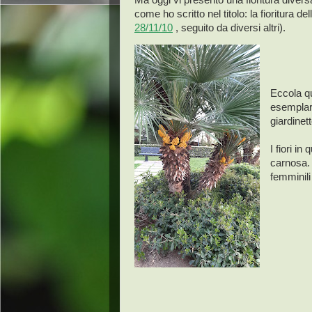
come ho scritto nel titolo: la fioritura de
28/11/10
, seguito da diversi altri).
Eccola qu
esemplare
giardinet
I fiori i
carnosa. 
femminil