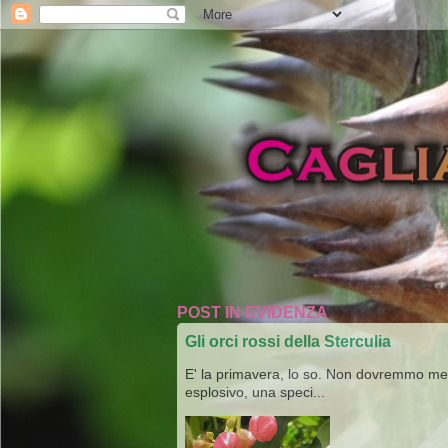
POST IN EVIDENZA
Gli orci rossi della Sterculia
E' la primavera, lo so. Non dovremmo merav
esplosivo, una speci...