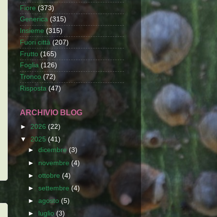
Fiore
(373)
Generica
(315)
Insieme
(315)
Fuori città
(207)
Frutto
(165)
Foglia
(126)
Tronco
(72)
Risposta
(47)
ARCHIVIO BLOG
►
2026
(22)
▼
2025
(41)
►
dicembre
(3)
►
novembre
(4)
►
ottobre
(4)
►
settembre
(4)
►
agosto
(5)
►
luglio
(3)