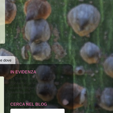
 e dove
IN EVIDENZA
La Eritrina cristagalli di via
Boccaccio (la signora in rosso) è
in piena fioritura; merita una
passeggiata!
CERCA NEL BLOG