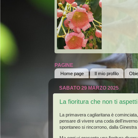
PAGINE
Home page
Il mio profilo
Obie
SABATO 29 MARZO 2025
La fioritura che non ti aspetti
La primavera cagliaritana è cominciata,
pensare di vivere una coda dell'inverno.
spontaneo si rincorrono, dalla Ginestra 
Ma oggi vi presento una fioritura divers