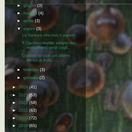
►
giugno
(3)
►
maggio
(4)
►
aprile
(3)
▼
marzo
(3)
La fioritura che non ti aspetti
Il Cipresso nuovo adepto dei
monumenti verdi cagli...
Quando si dice: un albero
carico di frutti......
►
febbraio
(3)
►
gennaio
(2)
►
2024
(41)
►
2023
(53)
►
2022
(58)
►
2021
(63)
►
2020
(72)
►
2019
(65)