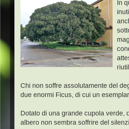
In q
inut
anc
sott
mag
cond
atte
riuti
Chi non soffre assolutamente del de
due enormi Ficus, di cui un esemplar
Dotato di una grande cupola verde, 
albero non sembra soffrire del silenz