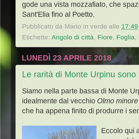
gode una vista mozzafiato, che spaz
Sant'Elia fino al Poetto.
Pubblicato da
Mario in verde
alle
17:49
Etichette:
Angolo di città
,
Fiore
,
Foglia
,
LUNEDÌ 23 APRILE 2018
Le rarità di Monte Urpinu sono
Siamo nella parte bassa di Monte Ur
idealmente dal vecchio
Olmo minor
che ha appena finito di produrre i se
Eccolo qui 