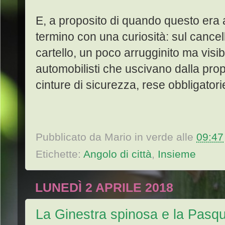
E, a proposito di quando questo era a
termino con una curiosità: sul cancel
cartello, un poco arrugginito ma visibi
automobilisti che uscivano dalla propr
cinture di sicurezza, rese obbligatorie
Pubblicato da
Mario in verde
alle
09:47
Etichette:
Angolo di città
,
Insieme
LUNEDÌ 2 APRILE 2018
La Ginestra spinosa e la Pasqu