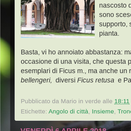
nascosto d
sono scese 
supporto, s
pianta.
Basta, vi ho annoiato abbastanza: m
occasione di una visita, che questa 
esemplari di Ficus m., ma anche un
bellengeri,
diversi
Ficus retusa
e Pa
Pubblicato da
Mario in verde
alle
18:11
Etichette:
Angolo di città
,
Insieme
,
Tron
VENERDÌ 6 APRILE 2018