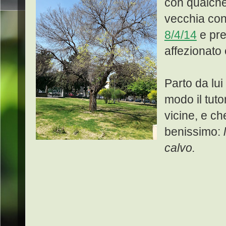
con qualche 
vecchia con
8/4/14
e pre
affezionato 
Parto da lu
modo il tuto
vicine, e c
benissimo:
calvo.