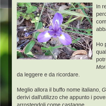
In r
perc
comp
abb
Ho 
qua
potr
Mor
da leggere e da ricordare.
Meglio allora il buffo nome italiano,
G
derivi dall'utilizzo che appunto i pove
arrostendoli come castagne.