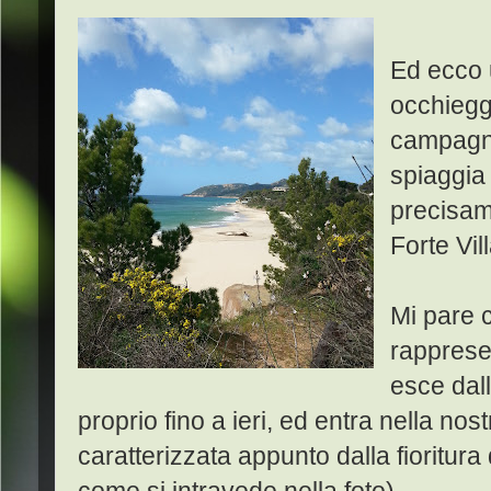
Ed ecco 
occhieggi
campagna
spiaggia
precisam
Forte Vil
Mi pare 
rapprese
esce dal
proprio fino a ieri, ed entra nella no
caratterizzata appunto dalla fioritura 
come si intravede nella foto).