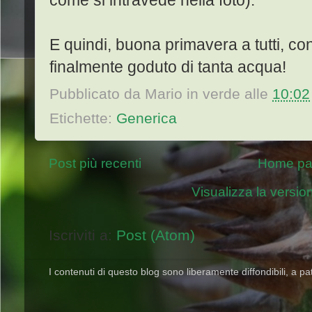
E quindi, buona primavera a tutti, c
finalmente goduto di tanta acqua!
Pubblicato da
Mario in verde
alle
10:02
Etichette:
Generica
Post più recenti
Home p
Visualizza la version
Iscriviti a:
Post (Atom)
I contenuti di questo blog sono liberamente diffondibili, a pat