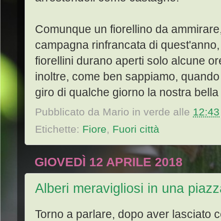
Comunque un fiorellino da ammirare
campagna rinfrancata di quest'anno, ma
fiorellini durano aperti solo alcune or
inoltre, come ben sappiamo, quando a
giro di qualche giorno la nostra bella
Pubblicato da
Mario in verde
alle
12:43
Etichette:
Fiore
,
Fuori città
GIOVEDÌ 12 APRILE 2018
Alberi meravigliosi in una piaz
Torno a parlare, dopo aver lasciato 