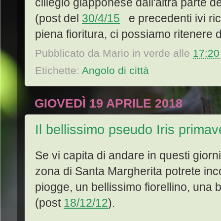
ciliegio giapponese dall'altra parte del
(post del
30/4/15
e precedenti ivi ric
piena fioritura, ci possiamo ritenere 
Pubblicato da
Mario in verde
alle
17:20
Etichette:
Angolo di città
GIOVEDÌ 19 APRILE 2018
Il bellissimo pseudo Iris primav
Se vi capita di andare in questi giorni
zona di Santa Margherita potrete inc
piogge, un bellissimo fiorellino, una b
(post
18/12/12
).