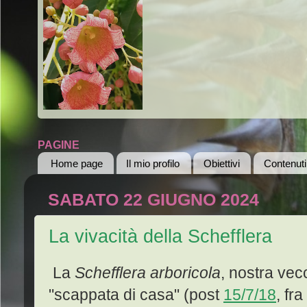
PAGINE
Home page
Il mio profilo
Obiettivi
Contenuti
SABATO 22 GIUGNO 2024
La vivacità della Schefflera
La
Schefflera arboricola
, nostra ve
"scappata di casa" (post
15/7/18
, fr