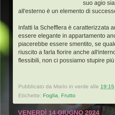
suo agio si
all'esterno è un elemento di successo
Infatti la Schefflera è caratterizzata 
essere elegante in appartamento anch
piacerebbe essere smentito, se qua
riuscito a farla fiorire anche all'inte
flessibili, non ci possiamo stupire più
Pubblicato da
Mario in verde
alle
19:15
Etichette:
Foglia
,
Frutto
VENERDÌ 14 GIUGNO 2024