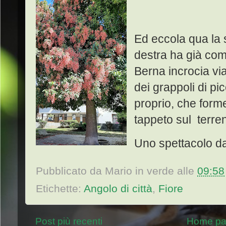
Ed eccola qua la so
destra ha già comp
Berna incrocia vi
dei grappoli di pic
proprio, che form
tappeto sul terre
Uno spettacolo d
Pubblicato da
Mario in verde
alle
09:58
Etichette:
Angolo di città
,
Fiore
Post più recenti
Home p