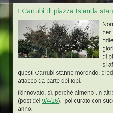
I Carrubi di piazza Islanda sta
Non 
per 
odie
glor
di p
si a
questi Carrubi stanno morendo, cred
attacco da parte dei topi.
Rinnovato, sì, perché almeno un altro
(post del
9/4/16
), poi curato con su
anno.