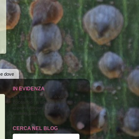
 e dove
IN EVIDENZA
La Eritrina cristagalli di via
Boccaccio (la signora in rosso) è
in piena fioritura; merita una
passeggiata!
CERCA NEL BLOG