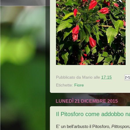
Pubblicato da
Mario
alle
17:15
Etichette:
Fiore
LUNEDÌ 21 DICEMBRE 2015
Il Pitosforo come addobbo na
E' un bell'arbusto il Pitosforo,
Pittospor