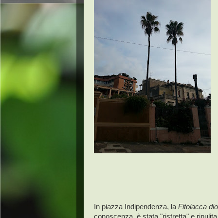
In piazza Indipendenza, la
Fitolacca dio
conoscenza, è stata "ristretta" e ripulita