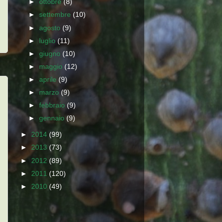
►
ottobre
(8)
►
settembre
(10)
►
agosto
(9)
►
luglio
(11)
►
giugno
(10)
►
maggio
(12)
►
aprile
(9)
►
marzo
(9)
►
febbraio
(9)
►
gennaio
(9)
►
2014
(99)
►
2013
(73)
►
2012
(89)
►
2011
(120)
►
2010
(49)