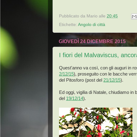
Pubblicato da
Mario
alle
20:45
Etichette:
Angolo di città
GIOVEDÌ 24 DICEMBRE 2015
I fiori del Malvaviscus, anco
Quest'anno va così, con gli auguri in ro
2/12/15
),
proseguito con le bacche ver
del Pitosforo (post del
21/12/15
).
Ed oggi, vigilia di Natale, chiudiamo in b
del
19/12/14
).