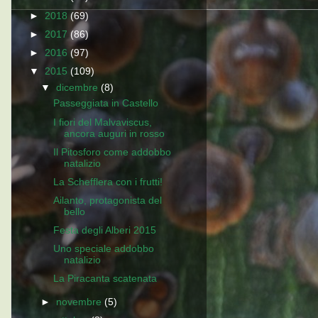
►
2018
(69)
►
2017
(86)
►
2016
(97)
▼
2015
(109)
▼
dicembre
(8)
Passeggiata in Castello
I fiori del Malvaviscus,
ancora auguri in rosso
Il Pitosforo come addobbo
natalizio
La Schefflera con i frutti!
Ailanto, protagonista del
bello
Festa degli Alberi 2015
Uno speciale addobbo
natalizio
La Piracanta scatenata
►
novembre
(5)