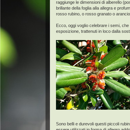
raggiunge le dimensioni di alberello (pos
brillante della foglia alla allegra e prof
rosso rubino, o rosso granato o arancio
Ecco, oggi voglio celebrare i semi, che 
esposizione, trattenuti in loco dalla so
Sono belli e durevoli questi piccoli rubin
essere utilizzati in forma di allegro add