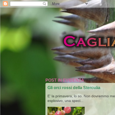
POST IN EVIDENZA
Gli orci rossi della Sterculia
E' la primavera, lo so. Non dovremmo merav
esplosivo, una speci...