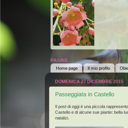
PAGINE
Home page
Il mio profilo
Obie
DOMENICA 27 DICEMBRE 2015
Passeggiata in Castello
Il post di oggi è una piccola rappresen
Castello e di alcune sue piante: bella l
natalizi.