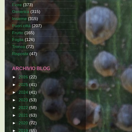
Fiore
(373)
Generica
(315)
Insieme
(315)
Fuori città
(207)
Frutto
(165)
Foglia
(126)
Tronco
(72)
Risposta
(47)
ARCHIVIO BLOG
►
2026
(22)
►
2025
(41)
►
2024
(41)
►
2023
(53)
►
2022
(58)
►
2021
(63)
►
2020
(72)
►
2019
(65)