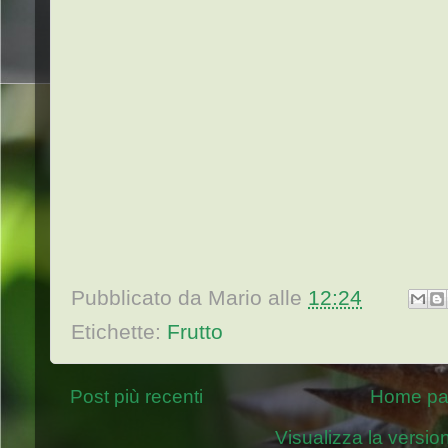
Pubblicato da
Mario
alle
12:24
Etichette:
Frutto
Post più recenti
Home p
Visualizza la version