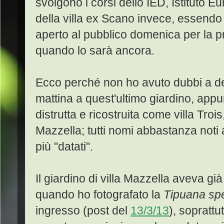
svolgono i corsi dello IED, Istituto Eu
della villa ex Scano invece, essendo p
aperto al pubblico domenica per la pr
quando lo sarà ancora.
Ecco perché non ho avuto dubbi a d
mattina a quest'ultimo giardino, appun
distrutta e ricostruita come villa Troi
Mazzella; tutti nomi abbastanza noti a
più "datati".
Il giardino di villa Mazzella aveva già
quando ho fotografato la
Tipuana sp
ingresso (post del
13/3/13
), soprattu