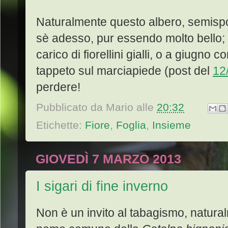
Naturalmente questo albero, semispog
sè adesso, pur essendo molto bello;
carico di fiorellini gialli, o a giugno c
tappeto sul marciapiede (post del
12
perdere!
Pubblicato da
Mario
alle
20:32
Etichette:
Fiore
,
Foglia
,
Insieme
GIOVEDÌ 7 MARZO 2013
I sigari di fine inverno
Non è un invito al tabagismo, natura