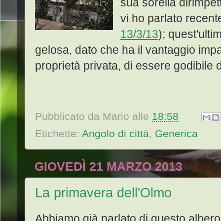
sua sorella dirimpett
vi ho parlato recent
13/3/13
); quest'ult
gelosa, dato che ha il vantaggio imp
proprietà privata, di essere godibile d
Pubblicato da
Mario
alle
18:58
Etichette:
Angolo di città
,
Generica
GIOVEDÌ 21 MARZO 2013
La primavera dell'Olmo
Abbiamo già parlato di questo albero,