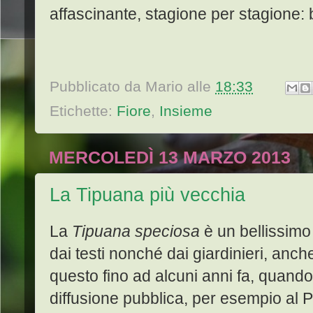
affascinante, stagione per stagione: b
Pubblicato da
Mario
alle
18:33
Etichette:
Fiore
,
Insieme
MERCOLEDÌ 13 MARZO 2013
La Tipuana più vecchia
La
Tipuana speciosa
è un bellissimo
dai testi nonché dai giardinieri, anch
questo fino ad alcuni anni fa, quand
diffusione pubblica, per esempio al 