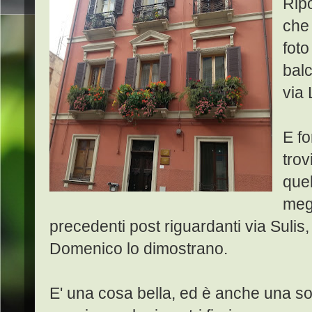
Ripo
che 
foto
balc
via 
E fo
trov
quel
megl
precedenti post riguardanti via Sulis,
Domenico lo dimostrano.
E' una cosa bella, ed è anche una sort