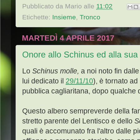
Pubblicato da
Mario
alle
11:02
Etichette:
Insieme
,
Tronco
MARTEDÌ 4 APRILE 2017
Onore allo Schinus ed alla sua 
Lo
Schinus molle,
a noi noto fin dalle
lui dedicato il
29/11/10
), è tornato ad
pubblica cagliaritana, dopo qualche
Questo albero sempreverde della fam
stretto parente del Lentisco e dello
S
quali
è accomunato fra l'altro dalle 