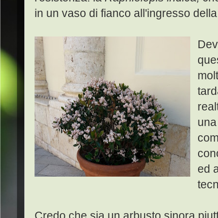
in un vaso di fianco all'ingresso del
Devo
ques
molt
tard
real
una 
comm
cono
ed a
tecn
Credo che sia un arbusto sinora piutto