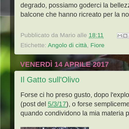
degrado, possiamo goderci la bellezza 
balcone che hanno ricreato per la n
Pubblicato da
Mario
alle
18:11
Etichette:
Angolo di città
,
Fiore
VENERDÌ 14 APRILE 2017
Il Gatto sull'Olivo
Forse ci ho preso gusto, dopo l'exploit
(post del
5/3/17
), o forse sempliceme
quando condividono la mia materia pref