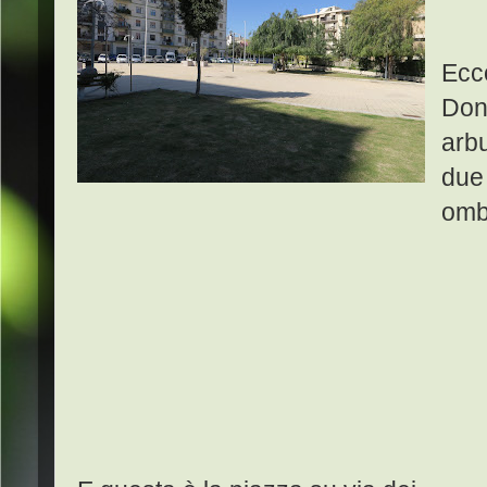
Ecco
Dono
arbu
due
omb