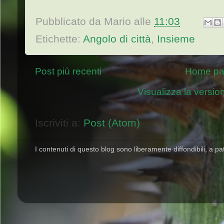
Pubblicato da
Mario
alle
11:03
Etichette:
Angolo di città
,
Insieme
Post più recenti
Home p
Visualizza la version
Iscriviti a:
Post (Atom)
I contenuti di questo blog sono liberamente diffondibili, a pat