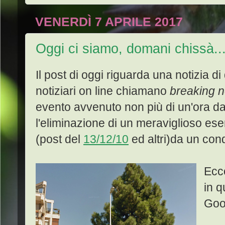
VENERDÌ 7 APRILE 2017
Oggi ci siamo, domani chissà..
Il post di oggi riguarda una notizia di
notiziari on line chiamano
breaking 
evento avvenuto non più di un'ora d
l'eliminazione di un meraviglioso es
(post del
13/12/10
ed altri)da un cond
Ecc
in q
Goo