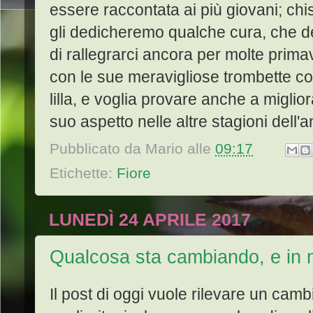
essere raccontata ai più giovani; chi
gli dedicheremo qualche cura, che d
di rallegrarci ancora per molte prima
con le sue meravigliose trombette co
lilla, e voglia provare anche a migliora
suo aspetto nelle altre stagioni dell'
Pubblicato da
Mario
alle
09:17
Etichette:
Fiore
LUNEDÌ 24 APRILE 2017
Qualcosa sta cambiando, e in 
Il post di oggi vuole rilevare un camb