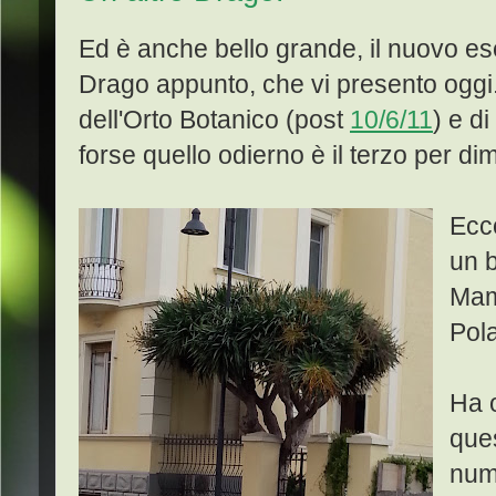
Ed è anche bello grande, il nuovo e
Drago appunto, che vi presento oggi.
dell'Orto Botanico (post
10/6/11
) e d
forse quello odierno è il terzo per d
Ecco
un b
Mame
Pola
Ha o
que
nume