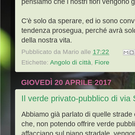
pensiamo che i nostri fiori vengono god
C'è solo da sperare, ed io sono conv
tendenza prosegua, perché avrà solo ef
della nostra vita.
Pubblicato da
Mario
alle
17:22
Etichette:
Angolo di città
,
Fiore
GIOVEDÌ 20 APRILE 2017
Il verde privato-pubblico di via 
Abbiamo già parlato di quelle strade c
che, non potendo offrire verde pubbl
affacciano sul piano stradale, vengon