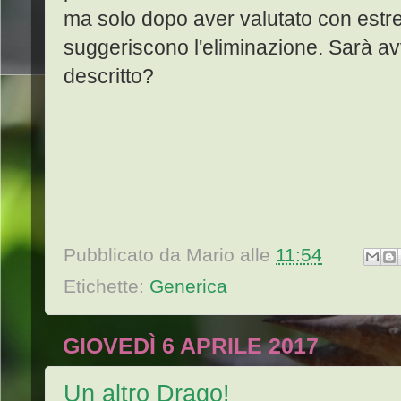
ma solo dopo aver valutato con estre
suggeriscono l'eliminazione. Sarà av
descritto?
Pubblicato da
Mario
alle
11:54
Etichette:
Generica
GIOVEDÌ 6 APRILE 2017
Un altro Drago!