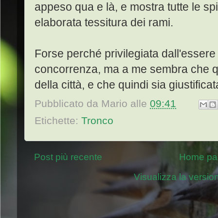
appeso qua e là, e mostra tutte le sp
elaborata tessitura dei rami.
Forse perché privilegiata dall'esser
concorrenza, ma a me sembra che que
della città, e che quindi sia giustific
Pubblicato da
Mario
alle
09:41
Etichette:
Tronco
Post più recente
Home pa
Visualizza la version