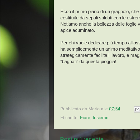
Ecco il primo piano di un grappolo, che
costituite da sepali saldati con le estrem
Notiamo anche la bellezza delle foglie 
apice acuminato.
Per chi vuole dedicare più tempo all'o
ha semplicemente un animo meditativo
strategicamente facilita il lavoro, e ma
"bagnati" da questa pioggia!
Pubblicato da
Mario
alle
07:54
Etichette:
Fiore
,
Insieme
Post più recente