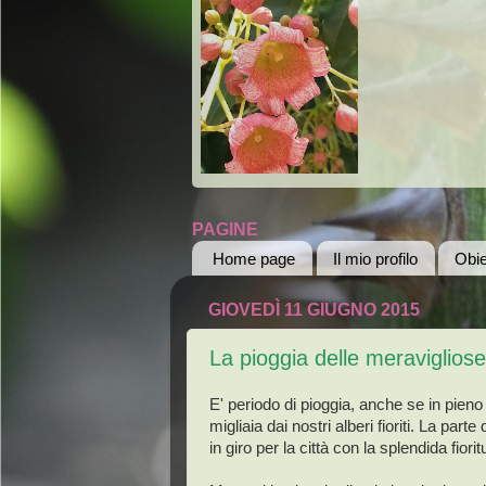
PAGINE
Home page
Il mio profilo
Obie
GIOVEDÌ 11 GIUGNO 2015
La pioggia delle meraviglios
E' periodo di pioggia, anche se in pieno
migliaia dai nostri alberi fioriti. La part
in giro per la città con la splendida fiorit