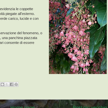
 evidenzia le coppette
ità piegate all'esterno.
verde carico, lucide e con
sservazione del fenomeno, o
, una panchina piazzata
gari consente di essere
Home page
Post più vecchio