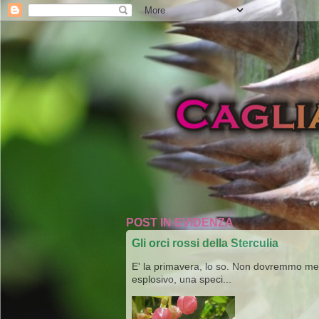
POST IN EVIDENZA
Gli orci rossi della Sterculia
E' la primavera, lo so. Non dovremmo merav
esplosivo, una speci...