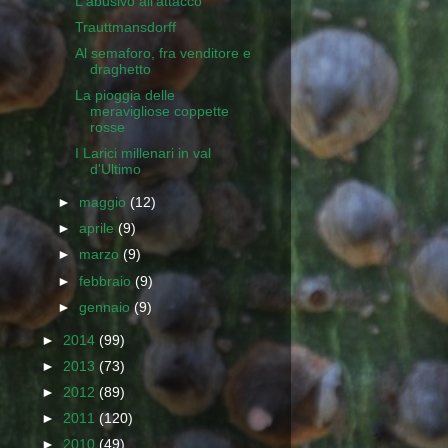
L'abusivo all'attacco
Trauttmansdorff
Al semaforo, fra venditore e
draghetto
La pioggia delle
meravigliose coppette
rosse
I Larici millenari in val
d'Ultimo
►
maggio
(12)
►
aprile
(9)
►
marzo
(9)
►
febbraio
(9)
►
gennaio
(9)
►
2014
(99)
►
2013
(73)
►
2012
(89)
►
2011
(120)
►
2010
(49)