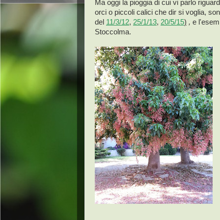
Ma oggi la pioggia di cui vi parlo rigua
orci o piccoli calici che dir si voglia, so
del
11/3/12
,
25/1/13
,
20/5/15
)
,
e l'esem
Stoccolma.