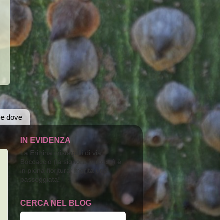
 e dove
IN EVIDENZA
La Eritrina cristagalli di via
Boccaccio (la signora in rosso) è
in piena fioritura; merita una
passeggiata!
CERCA NEL BLOG