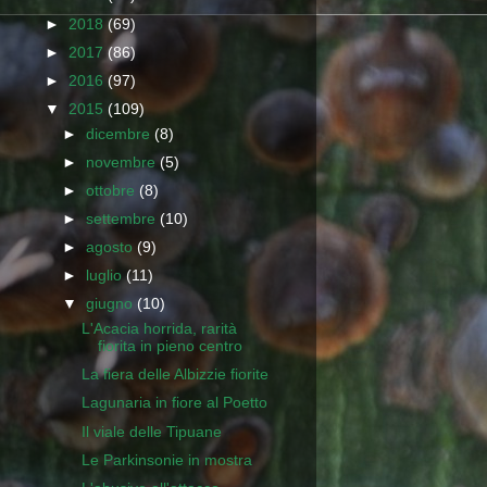
►
2018
(69)
►
2017
(86)
►
2016
(97)
▼
2015
(109)
►
dicembre
(8)
►
novembre
(5)
►
ottobre
(8)
►
settembre
(10)
►
agosto
(9)
►
luglio
(11)
▼
giugno
(10)
L'Acacia horrida, rarità
fiorita in pieno centro
La fiera delle Albizzie fiorite
Lagunaria in fiore al Poetto
Il viale delle Tipuane
Le Parkinsonie in mostra