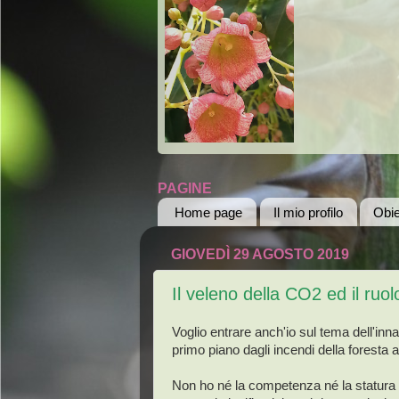
PAGINE
Home page
Il mio profilo
Obie
GIOVEDÌ 29 AGOSTO 2019
Il veleno della CO2 ed il ruol
Voglio entrare anch'io sul tema dell'in
primo piano dagli incendi della foresta 
Non ho né la competenza né la statura p