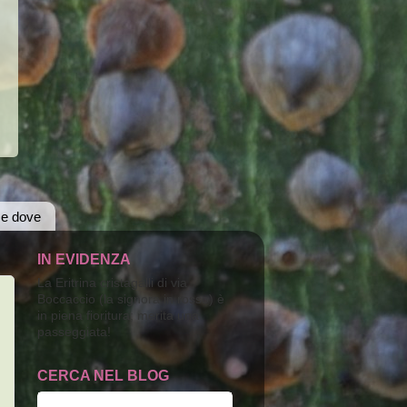
 e dove
IN EVIDENZA
La Eritrina cristagalli di via
Boccaccio (la signora in rosso) è
in piena fioritura; merita una
passeggiata!
CERCA NEL BLOG