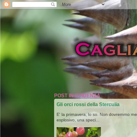
POST IN EVIDENZA
Gli orci rossi della Sterculia
E' la primavera, lo so. Non dovremmo merav
esplosivo, una speci...