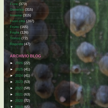
Fiore
(373)
Generica
(315)
Insieme
(315)
Fuori città
(207)
Frutto
(165)
Foglia
(126)
Tronco
(72)
Risposta
(47)
ARCHIVIO BLOG
►
2026
(22)
►
2025
(41)
►
2024
(41)
►
2023
(53)
►
2022
(58)
►
2021
(63)
►
2020
(72)
▼
2019
(65)