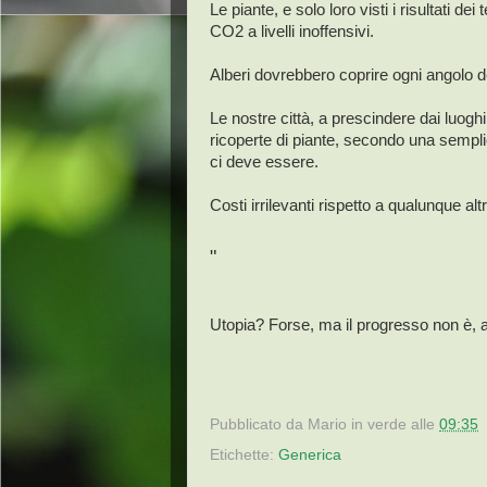
Le piante, e solo loro visti i risultati de
CO2 a livelli inoffensivi.
Alberi dovrebbero coprire ogni angolo de
Le nostre città, a prescindere dai luoghi 
ricoperte di piante, secondo una sempli
ci deve essere.
Costi irrilevanti rispetto a qualunque a
"
Utopia? Forse, ma il progresso non è, a
Pubblicato da
Mario in verde
alle
09:35
Etichette:
Generica