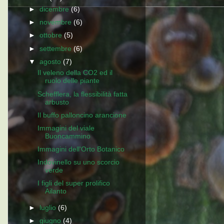
►
dicembre
(6)
►
novembre
(6)
►
ottobre
(5)
►
settembre
(6)
▼
agosto
(7)
Il veleno della CO2 ed il
ruolo delle piante
Schefflera, la flessibilità fatta
arbusto
Il buffo palloncino arancione
Immagini del viale
Buoncammino
Immagini dell'Orto Botanico
Indovinello su uno scorcio
verde
I figli del super prolifico
Ailanto
►
luglio
(6)
►
giugno
(4)