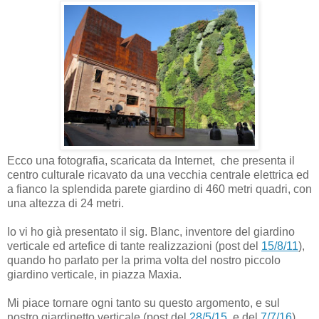
Ecco una fotografia, scaricata da Internet, che presenta il
centro culturale ricavato da una vecchia centrale elettrica ed
a fianco la splendida parete giardino di 460 metri quadri, con
una altezza di 24 metri.
Io vi ho già presentato il sig. Blanc, inventore del giardino
verticale ed artefice di tante realizzazioni (post del
15/8/11
),
quando ho parlato per la prima volta del nostro piccolo
giardino verticale, in piazza Maxia.
Mi piace tornare ogni tanto su questo argomento, e sul
nostro giardinetto verticale (post del
28/5/15
e del
7/7/16
),