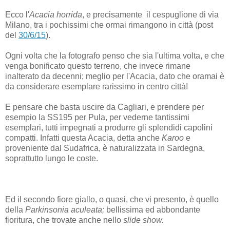
Ecco l'
Acacia horrida
, e precisamente il cespuglione di via
Milano, tra i pochissimi che ormai rimangono in città (post
del
30/6/15
).
Ogni volta che la fotografo penso che sia l'ultima volta, e che
venga bonificato questo terreno, che invece rimane
inalterato da decenni; meglio per l'Acacia, dato che oramai è
da considerare esemplare rarissimo in centro città!
E pensare che basta uscire da Cagliari, e prendere per
esempio la SS195 per Pula, per vederne tantissimi
esemplari, tutti impegnati a produrre gli splendidi capolini
compatti. Infatti questa Acacia, detta anche
Karoo
e
proveniente dal Sudafrica, è naturalizzata in Sardegna,
soprattutto lungo le coste.
Ed il secondo fiore giallo, o quasi, che vi presento, è quello
della
Parkinsonia aculeata;
bellissima ed abbondante
fioritura, che trovate anche nello
slide show.