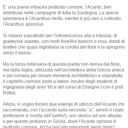
E' una pianta erbacea piuttosto comune, l'Acanto, ben
distribuita nelle campagne di tutta la Sardegna. La specie
spontanea è
l'Acanthus molle,
mentre è più raro o coltivato
l'
Acanthus spinosus
.
Si notano soprattutto per l'infiorescenza alta e robusta, di
gradevole aspetto, con molti fiorellini bianchi o rosa, dotati di
brattee che quasi inglobano la corolla del fiore e la spingono
verso il basso.
Ma la fama millenaria di questa pianta non deriva dal fiore,
ma dalla foglia, utilizzata nell'architettura della Grecia antica
e poi romana per ornare elementi architettonici e soprattutto
il capitello corinzio (nota a latere: incubo degli studenti di
ingegneria degli anni '60 e del corso di Disegno I con il prof.
Rattu).
Allora, vi voglio fornire due esempi di utilizzo dell'Acanto (mi
raccomando, con l'accento sulla seconda "a", sennò il citato
professore si rivolta nell'avello!), uno storico ed uno attuale;
e per questo andiamo in Sicilia, dove l'Acanto spinoso è
piuttosto comune, ed ha lasciato importanti segni storici.