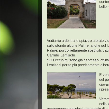
contes
bello,
Vediamo a destra lo spiazzo a prato vicin
sullo sfondo alcune Palme; anche sul lun
Palme, poi correttamente sostituiti, ca
Carrubi, Lentischi.
Sul Leccio mi sono già espresso; ottima
Lentischi (forse più precisamente alberel
E veni
del po
giovan
ripres
Verame
nella 
accompagna qualsiasi parcheggio di au