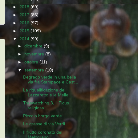
►
2018
(69)
►
2017
(86)
►
2016
(97)
►
2015
(109)
▼
2014
(99)
►
dicembre
(9)
►
novembre
(8)
►
ottobre
(11)
▼
settembre
(10)
Degrado verde in una bella
via fra Stampace e Cast...
La riqualificazione del
Lazzaretto e le Melie
Treewatching 3, il Ficus
religiosa
Piccolo borgo verde
Le grasse di via Verdi
Il frutto coronato del
Melograno