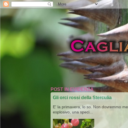
POST IN EVIDENZA
Gli orci rossi della Sterculia
E' la primavera, lo so. Non dovremmo merav
esplosivo, una speci...