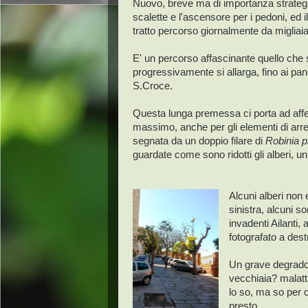
Nuovo, breve ma di importanza strategi
scalette e l'ascensore per i pedoni, ed
tratto percorso giornalmente da migliaia 
E' un percorso affascinante quello che 
progressivamente si allarga, fino ai pan
S.Croce.
Questa lunga premessa ci porta ad aff
massimo, anche per gli elementi di arredo
segnata da un doppio filare di
Robinia 
guardate come sono ridotti gli alberi, un
Alcuni alberi non
sinistra, alcuni son
invadenti Ailanti, 
fotografato a dest
Un grave degrado g
vecchiaia? malatt
lo so, ma so per 
presto.