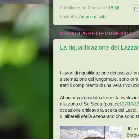
Pubblicato da
Mario
alle
18:36
Etichette:
Angolo di città
GIOVEDÌ 25 SETTEMBRE 2014
La riqualificazione del Lazzar
I lavori di riqualificazione dei piazzali an
sistemazione del lungomare, sono ormai
tratti il compimento di una vera rivoluzi
Abbiamo già parlato di questa rivoluzio
alla zona di Su Siccu (post del
27/10/1
occasione criticavo la scelta del Lecci
di alberelli
Melia azedarach
che sono st
Il La
Borgo 