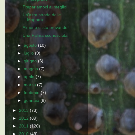
Prepariamoci al meglio!
Un'altra strada delle
Magnolie
Almeno ci sto provando!
Una Palma sconosciuta
►
agosto
(10)
►
luglio
(9)
►
giugno
(6)
►
maggio
(7)
►
aprile
(7)
►
marzo
(7)
►
febbraio
(7)
►
gennaio
(8)
►
2013
(73)
►
2012
(89)
►
2011
(120)
►
2010
(49)