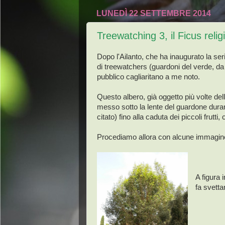
LUNEDÌ 22 SETTEMBRE 2014
Treewatching 3, il Ficus relig
Dopo l'Ailanto, che ha inaugurato la seri
di treewatchers (guardoni del verde, da 
pubblico cagliaritano a me noto.
Questo albero, già oggetto più volte del
messo sotto la lente del guardone durante
citato) fino alla caduta dei piccoli frutti
Procediamo allora con alcune immagi
A figura 
fa svetta