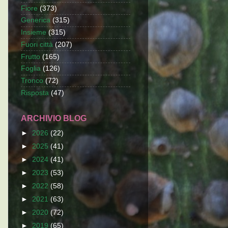
Fiore
(373)
Generica
(315)
Insieme
(315)
Fuori città
(207)
Frutto
(165)
Foglia
(126)
Tronco
(72)
Risposta
(47)
ARCHIVIO BLOG
►
2026
(22)
►
2025
(41)
►
2024
(41)
►
2023
(53)
►
2022
(58)
►
2021
(63)
►
2020
(72)
►
2019
(65)