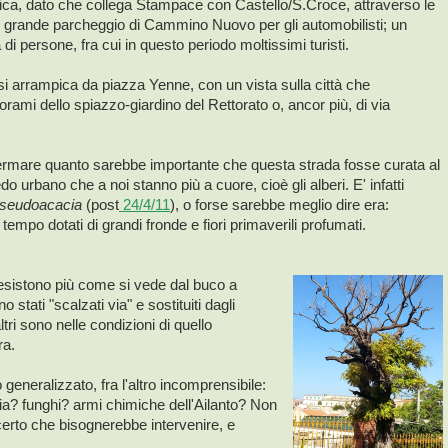
ca, dato che collega Stampace con Castello/S.Croce, attraverso le
 il grande parcheggio di Cammino Nuovo per gli automobilisti; un
di persone, fra cui in questo periodo moltissimi turisti.
si arrampica da piazza Yenne, con un vista sulla città che
orami dello spiazzo-giardino del Rettorato o, ancor più, di via
ermare quanto sarebbe importante che questa strada fosse curata al
 urbano che a noi stanno più a cuore, cioè gli alberi. E' infatti
pseudoacacia
(post
24/4/11
), o forse sarebbe meglio dire era:
 tempo dotati di grandi fronde e fiori primaverili profumati.
 esistono più come si vede dal buco a
o stati "scalzati via" e sostituiti dagli
altri sono nelle condizioni di quello
ra.
eneralizzato, fra l'altro incomprensibile:
ia? funghi? armi chimiche dell'Ailanto? Non
certo che bisognerebbe intervenire, e