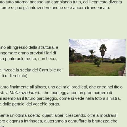
to tutto attorno; adesso sta cambiando tutto, ed il contesto diventa
 come si può già intravedere anche se è ancora transennato.
o all'ingresso della struttura, e
gomare erano previsti filari di
usa punteruolo rosso, con Lecci,
 invece la scelta dei Carrubi e dei
li di Terebinto).
amo finalmente all'albero, uno dei miei prediletti, che entra nel titolo
st: la
Melia azedarach
, che punteggia con un gran numero di
i esemplari il futuro parcheggio, come si vede nella foto a sinistra,
a dalle pendici del vecchio borgo.
nte un'ottima scelta; questi alberi crescendo, oltre a mostrarsi
loro eleganza intrinseca, aiuteranno a camuffare la bruttezza che
to.