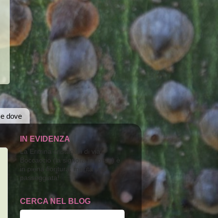
 e dove
IN EVIDENZA
La Eritrina cristagalli di via
Boccaccio (la signora in rosso) è
in piena fioritura; merita una
passeggiata!
CERCA NEL BLOG