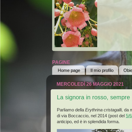
PAGINE
Home page
Il mio profilo
Obie
MERCOLEDÌ 26 MAGGIO 2021
La signora in rosso, sempre 
Parliamo della
Erythrina cristagalli,
da m
di via Boccaccio, nel 2014 (post del
5/6
anticipo, ed è in splendida forma.