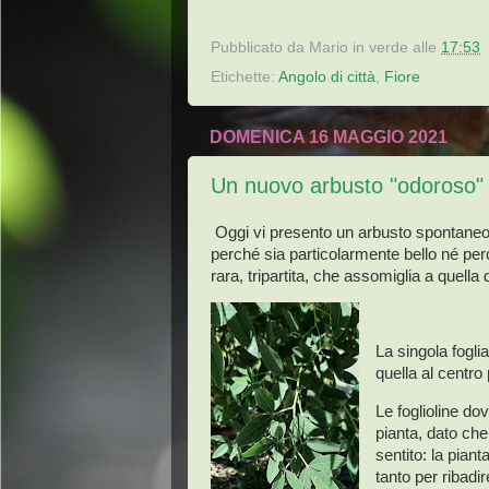
Pubblicato da
Mario in verde
alle
17:53
Etichette:
Angolo di città
,
Fiore
DOMENICA 16 MAGGIO 2021
Un nuovo arbusto "odoroso"
Oggi vi presento un arbusto spontaneo 
perché sia particolarmente bello né per
rara, tripartita, che assomiglia a quella 
La singola fogli
quella al centro
Le foglioline do
pianta, dato ch
sentito: la piant
tanto per ribadir