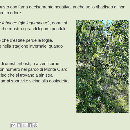
sto con fama decisamente negativa, anche se io ribadisco di non
brutto odore.
le
fabacee
(già
leguminose
), come si
 che mostra i grandi legumi penduli.
è che d'estate perde le foglie,
e nella stagione invernale, quando
i questi arbusti, o a verificarne
uon numero nel parco di Monte Claro,
so che si trovano a sinistra
campi sportivi e vicino alla cosiddetta