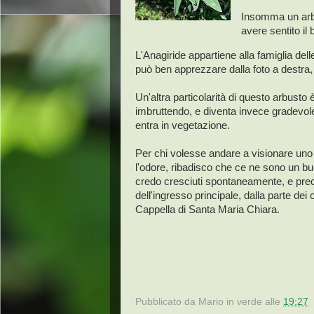
Insomma un arbu
avere sentito il 
L'Anagiride appartiene alla famiglia del
può ben apprezzare dalla foto a destra,
Un'altra particolarità di questo arbusto 
imbruttendo, e diventa invece gradevol
entra in vegetazione.
Per chi volesse andare a visionare uno d
l'odore, ribadisco che ce ne sono un b
credo cresciuti spontaneamente, e preci
dell'ingresso principale, dalla parte dei 
Cappella di Santa Maria Chiara.
Pubblicato da
Mario in verde
alle
19:27