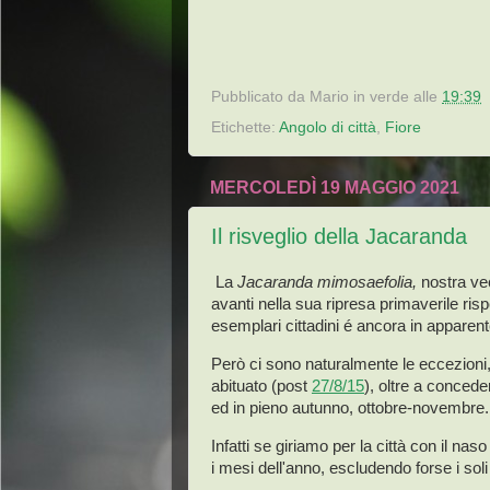
Pubblicato da
Mario in verde
alle
19:39
Etichette:
Angolo di città
,
Fiore
MERCOLEDÌ 19 MAGGIO 2021
Il risveglio della Jacaranda
La
Jacaranda mimosaefolia,
nostra ve
avanti nella sua ripresa primaverile rispe
esemplari cittadini é ancora in apparent
Però ci sono naturalmente le eccezioni, 
abituato (post
27/8/15
), oltre a concede
ed in pieno autunno, ottobre-novembre.
Infatti se giriamo per la città con il nas
i mesi dell'anno, escludendo forse i sol