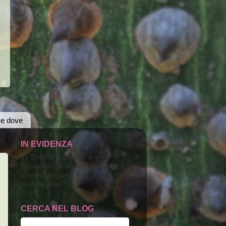
 e dove
IN EVIDENZA
La Eritrina cristagalli di via
Boccaccio (la signora in rosso) è
in piena fioritura; merita una
passeggiata!
CERCA NEL BLOG