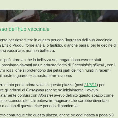
esso dell'hub vaccinale
ente per descrivere in questo periodo l'ingresso dell'hub vaccinale
za Efisio Puddu: forse ansia, o fastidio, o anche paura, per le decine di
farsi vaccinare, ma non bellezza.
ci può stare anche la bellezza se, magari dopo essere stati
, passiamo davanti ad un arbusto fiorito di
Caesalpinia gilliesii
, con i
mi rossi che si protendono dai petali gialli dei fiori riuniti in racemi,
 il nostro sguardo e la nostra ammirazione.
o stato per la prima volta in questa piazza (post
21/5/11
) per
e gli arbusti di
Cesalpinia
(anche se inizialmente li avevo
atamente confusi con
Albizzie
) avevo definito questo spazio come
ente sconosciuto; chi poteva immaginare che sarebbe diventato
o a causa di questo triste periodo di pandemia!
fatto comunque che questa piazza, anche se oggi ridotta a poco più