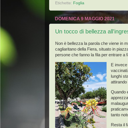
Etichette:
Foglia
DOMENICA 9 MAGGIO 2021
Un tocco di bellezza all'ingr
Non è bellezza la parola che viene in m
cagliaritano della Fiera, situato in piaz
persone che fanno la fila per entrare a 
E invece 
vaccinati
lunghi sta
attirando
Quando er
apprezzar
malaugur
praticam
tanto not
Resta il 