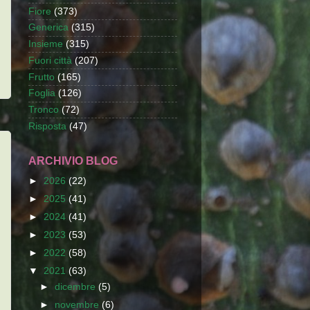
Fiore
(373)
Generica
(315)
Insieme
(315)
Fuori città
(207)
Frutto
(165)
Foglia
(126)
Tronco
(72)
Risposta
(47)
ARCHIVIO BLOG
►
2026
(22)
►
2025
(41)
►
2024
(41)
►
2023
(53)
►
2022
(58)
▼
2021
(63)
►
dicembre
(5)
►
novembre
(6)