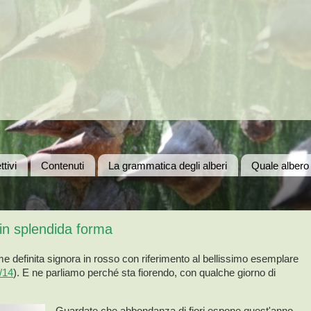
ttivi
Contenuti
La grammatica degli alberi
Quale albero
in splendida forma
e definita signora in rosso con riferimento al bellissimo esemplare
/14
). E ne parliamo perché sta fiorendo, con qualche giorno di
Guardate che abbondanza di fiori espone quest'anno