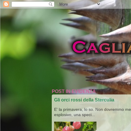
POST IN EVIDENZA
Gli orci rossi della Sterculia
E' la primavera, lo so. Non dovremmo merav
esplosivo, una speci...