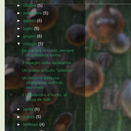
►
ottobre
(5)
►
settembre
(5)
►
agosto
(6)
►
luglio
(5)
►
giugno
(6)
▼
maggio
(5)
La signora in rosso, sempre
in splendida forma
Il risveglio della Jacaranda
Un nuovo arbusto "odoroso"
Un tocco di bellezza
all'ingresso dell'hub
vaccinale
Il Liriodendro è fiorito, al
Circu de Soli!
►
aprile
(6)
►
marzo
(5)
►
febbraio
(4)