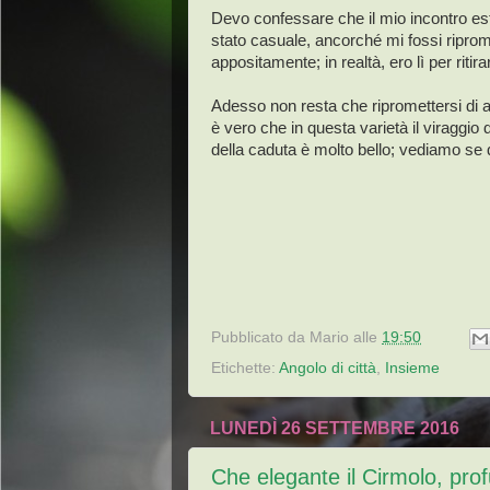
Devo confessare che il mio incontro esti
stato casuale, ancorché mi fossi riprom
appositamente; in realtà, ero lì per ritir
Adesso non resta che ripromettersi di a
è vero che in questa varietà il viraggio d
della caduta è molto bello; vediamo se 
Pubblicato da
Mario
alle
19:50
Etichette:
Angolo di città
,
Insieme
LUNEDÌ 26 SETTEMBRE 2016
Che elegante il Cirmolo, pro