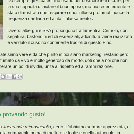
Da sempre gli Altoatesini lo usano per costruire letti e culle, per
la sua capacità di aiutare il buon riposo, ma più recentemente è
stato dimostrato che respirare i suoi influssi profumati riduce la
frequenza cardiaca ed aiuta il rilassamento .
Diversi alberghi e SPA propongono trattamenti al Cirmolo, con
segatura, bastoncini ed oli essenziali; addirittura viene realizzato
e venduto il cuscino contenente trucioli di questo Pino.
citate siano vere e da che punto in poi siano marketing; restano però i
profumato da vivo e molto generoso da morto, doti che a noi che non
re un po' di invidia, unita al rispetto ed all'ammirazione.
no provando gusto!
la
Jacaranda mimosaefolia
, certo. L'abbiamo sempre apprezzata, e
uella primaverile prima di mettere le foglie e quella autunnale, in