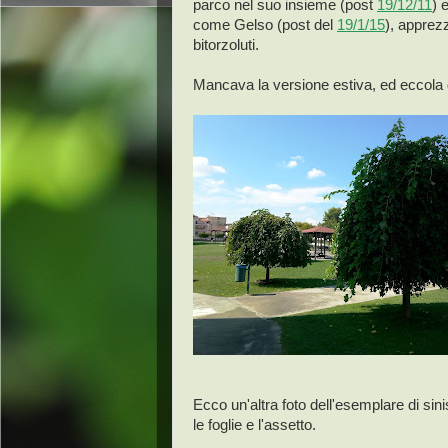
parco nel suo insieme (post
19/12/11
) 
come Gelso (post del
19/1/15
), apprez
bitorzoluti.
Mancava la versione estiva, ed eccola
Ecco un'altra foto dell'esemplare di sin
le foglie e l'assetto.