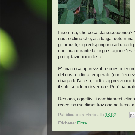
Insomma, che cosa sta succedendo? Niente
nostro clima che, alla lunga, determinano
gli arbusti, si predispongono ad una doppi
continua durante la lunga stagione "es
precipitazioni modeste.
E' una cosa apprezzabile questo fenomen
del nostro clima temperato (con l'eccez
ripaga dell'attesa; inoltre apprezzo molt
il solo scheletro invernale. Però natur
Restano, oggettivi, i cambiamenti clima
recentissima dimostrazione notturna; d
Pubblicato da
Mario
alle
18:02
Etichette:
Fiore