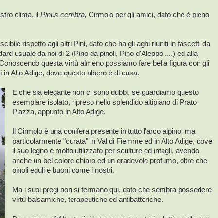
stro clima, il
Pinus cembra,
Cirmolo per gli amici, dato che è pieno
bile rispetto agli altri Pini, dato che ha gli aghi riuniti in fascetti da
ard usuale da noi di 2 (Pino da pinoli, Pino d'Aleppo ....) ed alla
). Conoscendo questa virtù almeno possiamo fare bella figura con gli
in Alto Adige, dove questo albero è di casa.
E che sia elegante non ci sono dubbi, se guardiamo questo
esemplare isolato, ripreso nello splendido altipiano di Prato
Piazza, appunto in Alto Adige.
Il Cirmolo è una conifera presente in tutto l'arco alpino, ma
particolarmente "curata" in Val di Fiemme ed in Alto Adige, dove
il suo legno è molto utilizzato per sculture ed intagli, avendo
anche un bel colore chiaro ed un gradevole profumo, oltre che
pinoli eduli e buoni come i nostri.
Ma i suoi pregi non si fermano qui, dato che sembra possedere
virtù balsamiche, terapeutiche ed antibatteriche.