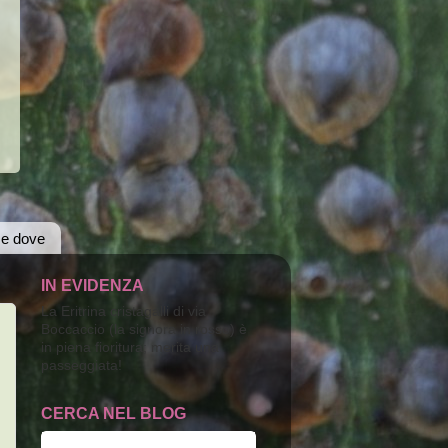
 e dove
IN EVIDENZA
La Eritrina cristagalli di via
Boccaccio (la signora in rosso) è
in piena fioritura; merita una
passeggiata!
CERCA NEL BLOG