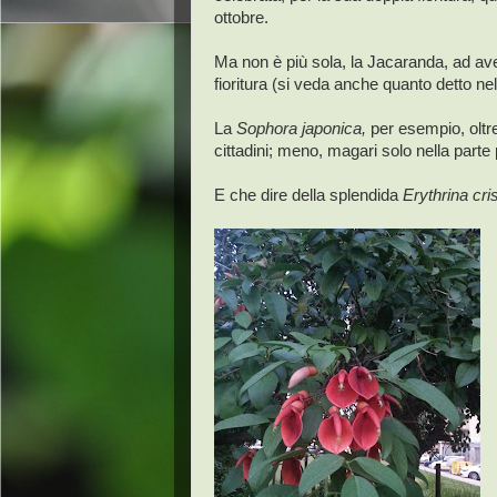
ottobre.
Ma non è più sola, la Jacaranda, ad ave
fioritura (si veda anche quanto detto ne
La
Sophora japonica,
per esempio, oltre 
cittadini; meno, magari solo nella part
E che dire della splendida
Erythrina cris