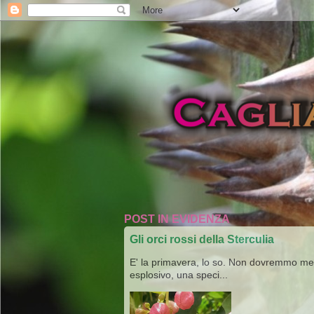
POST IN EVIDENZA
Gli orci rossi della Sterculia
E' la primavera, lo so. Non dovremmo merav
esplosivo, una speci...