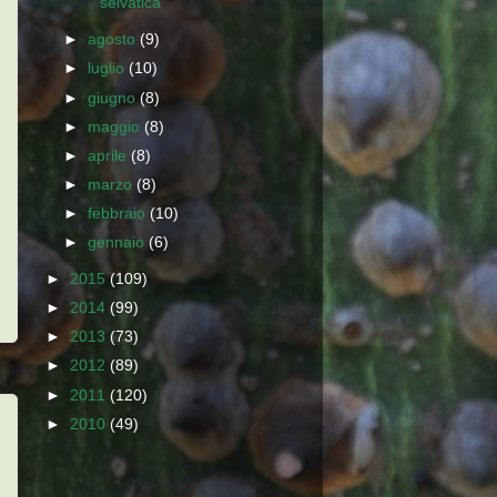
selvatica
►
agosto
(9)
►
luglio
(10)
►
giugno
(8)
►
maggio
(8)
►
aprile
(8)
►
marzo
(8)
►
febbraio
(10)
►
gennaio
(6)
►
2015
(109)
►
2014
(99)
►
2013
(73)
►
2012
(89)
►
2011
(120)
►
2010
(49)