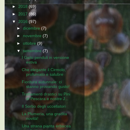
►
2018
(69)
►
2017
(86)
▼
2016
(97)
►
dicembre
(7)
►
novembre
(7)
►
ottobre
(9)
▼
settembre
(7)
I Gelsi penduli in versione
estiva
Che elegante il Cirmolo,
profumato e salubre
Fioritura autunnale: ci
stanno provando gusto!
Trattamenti drastici su Pini
di Pescara e nostre J...
Il Sorbo degli uccellatori
La Plumeria, una gradita
novità!
Una strana pianta erbacea