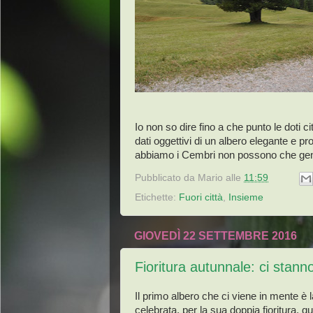
Io non so dire fino a che punto le doti 
dati oggettivi di un albero elegante e 
abbiamo i Cembri non possono che genera
Pubblicato da
Mario
alle
11:59
Etichette:
Fuori città
,
Insieme
GIOVEDÌ 22 SETTEMBRE 2016
Fioritura autunnale: ci stan
Il primo albero che ci viene in mente è 
celebrata, per la sua doppia fioritura, q