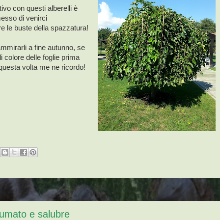
vo con questi alberelli è
esso di venirci
are le buste della spazzatura!
mmirarli a fine autunno, se
i colore delle foglie prima
questa volta me ne ricordo!
fumato e salubre