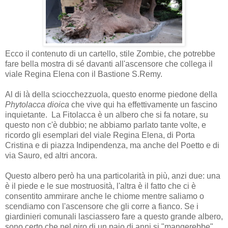
Ecco il contenuto di un cartello, stile Zombie, che potrebbe
fare bella mostra di sé davanti all'ascensore che collega il
viale Regina Elena con il Bastione S.Remy.
Al di là della sciocchezzuola, questo enorme piedone della
Phytolacca dioica
che vive qui ha effettivamente un fascino
inquietante. La Fitolacca è un albero che si fa notare, su
questo non c'è dubbio; ne abbiamo parlato tante volte, e
ricordo gli esemplari del viale Regina Elena, di Porta
Cristina e di piazza Indipendenza, ma anche del Poetto e di
via Sauro, ed altri ancora.
Questo albero però ha una particolarità in più, anzi due: una
è il piede e le sue mostruosità, l'altra è il fatto che ci è
consentito ammirare anche le chiome mentre saliamo o
scendiamo con l'ascensore che gli corre a fianco. Se i
giardinieri comunali lasciassero fare a questo grande albero,
sono certo che nel giro di un paio di anni si "mangerebbe"