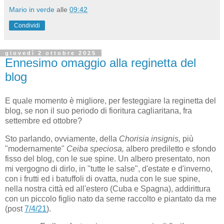
Mario in verde
alle
09:42
Condividi
giovedì 2 ottobre 2025
Ennesimo omaggio alla reginetta del
blog
E quale momento è migliore, per festeggiare la reginetta del
blog, se non il suo periodo di fioritura cagliaritana, fra
settembre ed ottobre?
Sto parlando, ovviamente, della
Chorisia insignis,
più
"modernamente"
Ceiba speciosa,
albero prediletto
e sfondo
fisso del blog, con le sue spine. Un albero presentato, non
mi vergogno di dirlo, in "tutte le salse", d'estate e d'inverno,
con i frutti ed i batuffoli di ovatta, nuda con le sue spine,
nella nostra città ed all'estero (Cuba e Spagna), addirittura
con un piccolo figlio nato da seme raccolto e piantato da me
(post
7/4/21
).