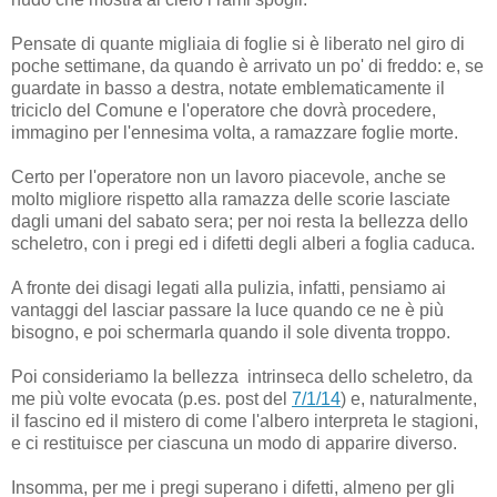
Pensate di quante migliaia di foglie si è liberato nel giro di
poche settimane, da quando è arrivato un po' di freddo: e, se
guardate in basso a destra, notate emblematicamente il
triciclo del Comune e l'operatore che dovrà procedere,
immagino per l'ennesima volta, a ramazzare foglie morte.
Certo per l'operatore non un lavoro piacevole, anche se
molto migliore rispetto alla ramazza delle scorie lasciate
dagli umani del sabato sera; per noi resta la bellezza dello
scheletro, con i pregi ed i difetti degli alberi a foglia caduca.
A fronte dei disagi legati alla pulizia, infatti, pensiamo ai
vantaggi del lasciar passare la luce quando ce ne è più
bisogno, e poi schermarla quando il sole diventa troppo.
Poi consideriamo la bellezza intrinseca dello scheletro, da
me più volte evocata (p.es. post del
7/1/14
) e, naturalmente,
il fascino ed il mistero di come l'albero interpreta le stagioni,
e ci restituisce per ciascuna un modo di apparire diverso.
Insomma, per me i pregi superano i difetti, almeno per gli