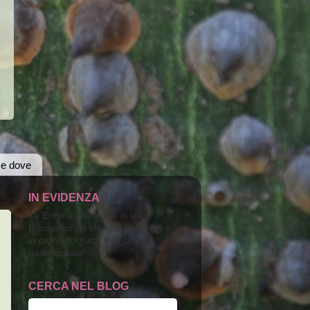
 e dove
IN EVIDENZA
La Eritrina cristagalli di via
Boccaccio (la signora in rosso) è
in piena fioritura; merita una
passeggiata!
CERCA NEL BLOG