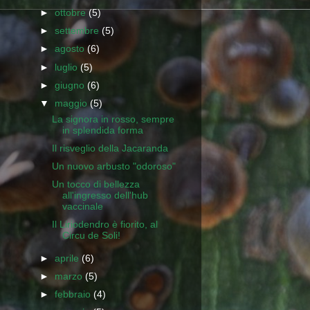
►
ottobre
(5)
►
settembre
(5)
►
agosto
(6)
►
luglio
(5)
►
giugno
(6)
▼
maggio
(5)
La signora in rosso, sempre
in splendida forma
Il risveglio della Jacaranda
Un nuovo arbusto "odoroso"
Un tocco di bellezza
all'ingresso dell'hub
vaccinale
Il Liriodendro è fiorito, al
Circu de Soli!
►
aprile
(6)
►
marzo
(5)
►
febbraio
(4)