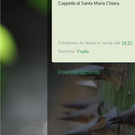
Cappella di Santa Maria Chiara.
Pubblicato da
Mario in verde
alle
19:27
Etichette:
Foglia
Post più recente