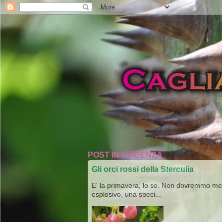
POST IN EVIDENZA
Gli orci rossi della Sterculia
E' la primavera, lo so. Non dovremmo merav
esplosivo, una speci...