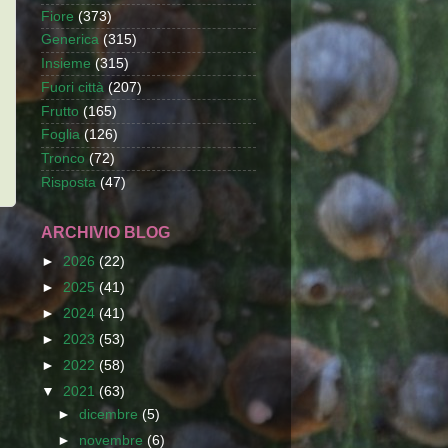
Fiore
(373)
Generica
(315)
Insieme
(315)
Fuori città
(207)
Frutto
(165)
Foglia
(126)
Tronco
(72)
Risposta
(47)
ARCHIVIO BLOG
►
2026
(22)
►
2025
(41)
►
2024
(41)
►
2023
(53)
►
2022
(58)
▼
2021
(63)
►
dicembre
(5)
►
novembre
(6)