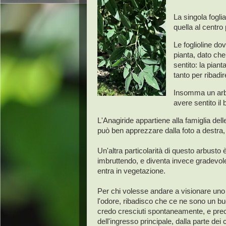
La singola fogli
quella al centro
Le foglioline do
pianta, dato ch
sentito: la piant
tanto per ribadir
Insomma un arbu
avere sentito il 
L'Anagiride appartiene alla famiglia del
può ben apprezzare dalla foto a destra,
Un'altra particolarità di questo arbusto 
imbruttendo, e diventa invece gradevol
entra in vegetazione.
Per chi volesse andare a visionare uno d
l'odore, ribadisco che ce ne sono un b
credo cresciuti spontaneamente, e preci
dell'ingresso principale, dalla parte dei 