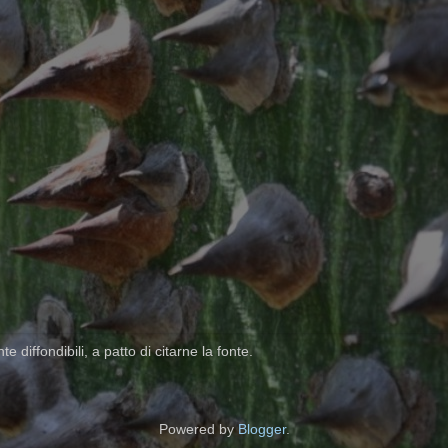
 diffondibili, a patto di citarne la fonte.
Powered by
Blogger
.