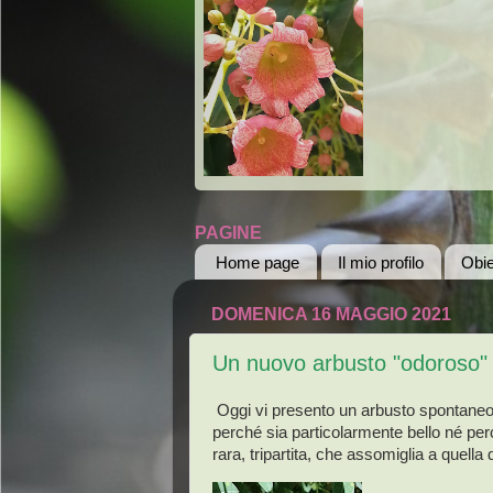
PAGINE
Home page
Il mio profilo
Obie
DOMENICA 16 MAGGIO 2021
Un nuovo arbusto "odoroso"
Oggi vi presento un arbusto spontaneo 
perché sia particolarmente bello né per
rara, tripartita, che assomiglia a quella 