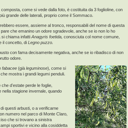
a composta, come si vede dalla foto, è costituita da 3 foglioline, con
 più grande delle laterali, proprio come il Sommaco.
vrebbero essere, assieme al tronco, responsabili del nome di questa
e pare che emanino un odore sgradevole, anche se io non lo ho
a si chiama infatti
Anagyris foetida,
conosciuta col nome comune,
e il concetto, di
Legno puzzo.
sto con fama decisamente negativa, anche se io ribadisco di non
brutto odore.
le
fabacee
(già
leguminose
), come si
 che mostra i grandi legumi penduli.
è che d'estate perde le foglie,
e nella stagione invernale, quando
i questi arbusti, o a verificarne
uon numero nel parco di Monte Claro,
so che si trovano a sinistra
campi sportivi e vicino alla cosiddetta