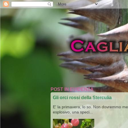
POST IN EVIDENZA
Gli orci rossi della Sterculia
E' la primavera, lo so. Non dovremmo merav
esplosivo, una speci...