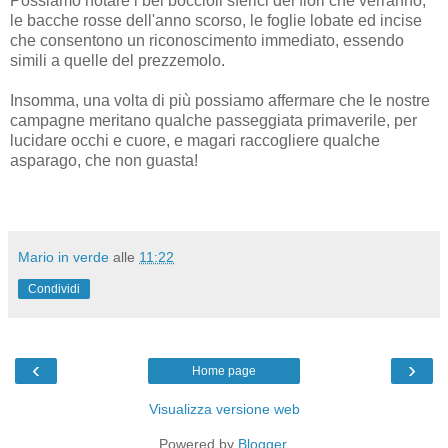
Possiamo notare i bei boccioli sferici dei fiori che verranno,
le bacche rosse dell'anno scorso, le foglie lobate ed incise
che consentono un riconoscimento immediato, essendo
simili a quelle del prezzemolo.
Insomma, una volta di più possiamo affermare che le nostre
campagne meritano qualche passeggiata primaverile, per
lucidare occhi e cuore, e magari raccogliere qualche
asparago, che non guasta!
Mario in verde
alle
11:22
Condividi
‹
›
Home page
Visualizza versione web
Powered by
Blogger
.