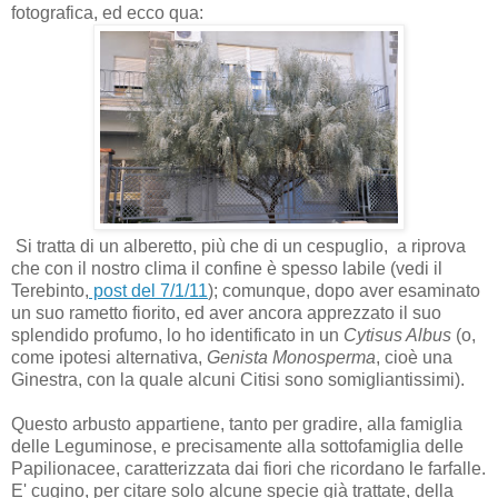
fotografica, ed ecco qua:
Si tratta di un alberetto, più che di un cespuglio, a riprova
che con il nostro clima il confine è spesso labile (vedi il
Terebinto,
post del 7/1/11
); comunque, dopo aver esaminato
un suo rametto fiorito, ed aver ancora apprezzato il suo
splendido profumo, lo ho identificato in un
Cytisus Albus
(o,
come ipotesi alternativa,
Genista Monosperma
, cioè una
Ginestra, con la quale alcuni Citisi sono somigliantissimi).
Questo arbusto appartiene, tanto per gradire, alla famiglia
delle Leguminose, e precisamente alla sottofamiglia delle
Papilionacee, caratterizzata dai fiori che ricordano le farfalle.
E' cugino, per citare solo alcune specie già trattate, della