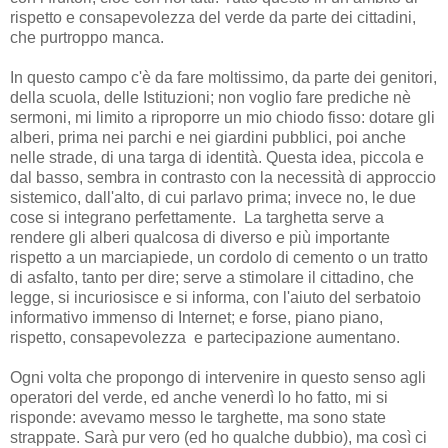
rispetto e consapevolezza del verde da parte dei cittadini,
che purtroppo manca.
In questo campo c'è da fare moltissimo, da parte dei genitori,
della scuola, delle Istituzioni; non voglio fare prediche nè
sermoni, mi limito a riproporre un mio chiodo fisso: dotare gli
alberi, prima nei parchi e nei giardini pubblici, poi anche
nelle strade, di una targa di identità. Questa idea, piccola e
dal basso, sembra in contrasto con la necessità di approccio
sistemico, dall'alto, di cui parlavo prima; invece no, le due
cose si integrano perfettamente. La targhetta serve a
rendere gli alberi qualcosa di diverso e più importante
rispetto a un marciapiede, un cordolo di cemento o un tratto
di asfalto, tanto per dire; serve a stimolare il cittadino, che
legge, si incuriosisce e si informa, con l'aiuto del serbatoio
informativo immenso di Internet; e forse, piano piano,
rispetto, consapevolezza e partecipazione aumentano.
Ogni volta che propongo di intervenire in questo senso agli
operatori del verde, ed anche venerdì lo ho fatto, mi si
risponde: avevamo messo le targhette, ma sono state
strappate. Sarà pur vero (ed ho qualche dubbio), ma così ci