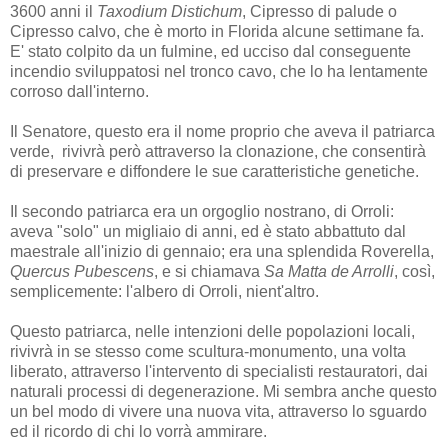
3600 anni il
Taxodium Distichum
, Cipresso di palude o
Cipresso calvo, che è morto in Florida alcune settimane fa.
E' stato colpito da un fulmine, ed ucciso dal conseguente
incendio sviluppatosi nel tronco cavo, che lo ha lentamente
corroso dall'interno.
Il Senatore, questo era il nome proprio che aveva il patriarca
verde, rivivrà però attraverso la clonazione, che consentirà
di preservare e diffondere le sue caratteristiche genetiche.
Il secondo patriarca era un orgoglio nostrano, di Orroli:
aveva "solo" un migliaio di anni, ed è stato abbattuto dal
maestrale all'inizio di gennaio; era una splendida Roverella,
Quercus Pubescens
, e si chiamava
Sa Matta de Arrolli
, così,
semplicemente: l'albero di Orroli, nient'altro.
Questo patriarca, nelle intenzioni delle popolazioni locali,
rivivrà in se stesso come scultura-monumento, una volta
liberato, attraverso l'intervento di specialisti restauratori, dai
naturali processi di degenerazione. Mi sembra anche questo
un bel modo di vivere una nuova vita, attraverso lo sguardo
ed il ricordo di chi lo vorrà ammirare.