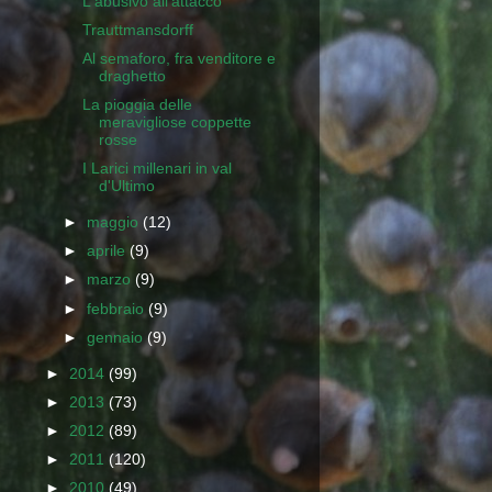
L'abusivo all'attacco
Trauttmansdorff
Al semaforo, fra venditore e
draghetto
La pioggia delle
meravigliose coppette
rosse
I Larici millenari in val
d'Ultimo
►
maggio
(12)
►
aprile
(9)
►
marzo
(9)
►
febbraio
(9)
►
gennaio
(9)
►
2014
(99)
►
2013
(73)
►
2012
(89)
►
2011
(120)
►
2010
(49)