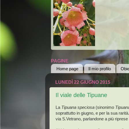
PAGINE
Home page
Il mio profilo
Obie
LUNEDÌ 22 GIUGNO 2015
Il viale delle Tipuane
La
Tipuana speciosa
(sinonimo
Tipuana
soprattutto in giugno, e per la sua rarit
via S.Vetrano, parlandone a più riprese 