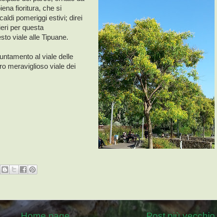
na fioritura, che si
aldi pomeriggi estivi; direi
ieri per questa
to viale alle Tipuane.
puntamento al viale delle
oro meraviglioso viale dei
Home page
Post più vecchio