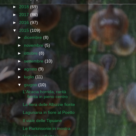
►
2018
(69)
►
2017
(86)
►
2016
(97)
▼
2015
(109)
►
dicembre
(8)
►
novembre
(5)
►
ottobre
(8)
►
settembre
(10)
►
agosto
(9)
►
luglio
(11)
▼
giugno
(10)
L'Acacia horrida, rarità
fiorita in pieno centro
La fiera delle Albizzie fiorite
Lagunaria in fiore al Poetto
Il viale delle Tipuane
Le Parkinsonie in mostra