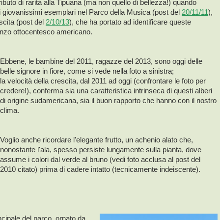
buto di rarità alla Tipuana (ma non quello di bellezza!) quando
giovanissimi esemplari nel Parco della Musica (post del
20/11/11
),
escita (post del
2/10/13
), che ha portato ad identificare queste
anzo ottocentesco americano.
Ebbene, le bambine del 2011, ragazze del 2013, sono oggi delle
belle signore in fiore, come si vede nella foto a sinistra;
la velocità della crescita, dal 2011 ad oggi (confrontare le foto per
credere!), conferma sia una caratteristica intrinseca di questi alberi
di origine sudamericana, sia il buon rapporto che hanno con il nostro
clima.
Voglio anche ricordare l'elegante frutto, un achenio alato che,
nonostante l'ala, spesso persiste lungamente sulla pianta, dove
assume i colori dal verde al bruno (vedi foto acclusa al post del
2010 citato) prima di cadere intatto (tecnicamente indeiscente).
rincipale del parco, ornato da