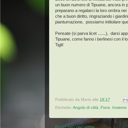
un buon numero di Tipuane, ancora in pie
preparano a regalarci la loro ombra nei c
che a buon diritto, ringraziando i giardin
piantumazione, possiamo intitolare ques
Pensate (si parva licet .......), darsi ap
Tipuane, come fanno i berlinesi con il l
Tigli!
Pubblicato da
Mario
alle
18:17
Etichette:
Angolo di città
,
Fiore
,
Insieme
Post più recente