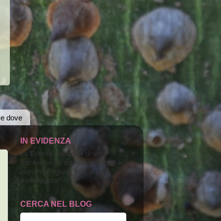
 e dove
IN EVIDENZA
La Eritrina cristagalli di via
Boccaccio (la signora in rosso) è
in piena fioritura; merita una
passeggiata!
CERCA NEL BLOG