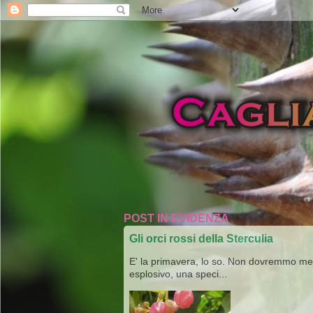
POST IN EVIDENZA
Gli orci rossi della Sterculia
E' la primavera, lo so. Non dovremmo merav
esplosivo, una speci...