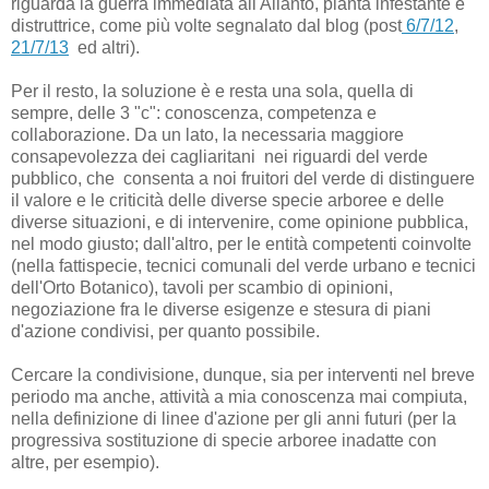
riguarda la guerra immediata all'Ailanto, pianta infestante e
distruttrice, come più volte segnalato dal blog (post
6/7/12
,
21/7/13
ed altri).
Per il resto, la soluzione è e resta una sola, quella di
sempre, delle 3 "c": conoscenza, competenza e
collaborazione. Da un lato, la necessaria maggiore
consapevolezza dei cagliaritani nei riguardi del verde
pubblico, che consenta a noi fruitori del verde di distinguere
il valore e le criticità delle diverse specie arboree e delle
diverse situazioni, e di intervenire, come opinione pubblica,
nel modo giusto; dall'altro, per le entità competenti coinvolte
(nella fattispecie, tecnici comunali del verde urbano e tecnici
dell'Orto Botanico), tavoli per scambio di opinioni,
negoziazione fra le diverse esigenze e stesura di piani
d'azione condivisi, per quanto possibile.
Cercare la condivisione, dunque, sia per interventi nel breve
periodo ma anche, attività a mia conoscenza mai compiuta,
nella definizione di linee d'azione per gli anni futuri (per la
progressiva sostituzione di specie arboree inadatte con
altre, per esempio).