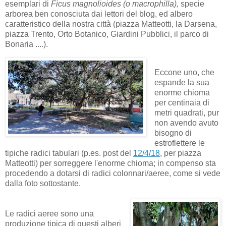
esemplari di
Ficus magnolioides (o macrophilla),
specie
arborea ben conosciuta dai lettori del blog, ed albero
caratteristico della nostra città (piazza Matteotti, la Darsena,
piazza Trento, Orto Botanico, Giardini Pubblici, il parco di
Bonaria ....).
Eccone uno, che
espande la sua
enorme chioma
per centinaia di
metri quadrati, pur
non avendo avuto
bisogno di
estroflettere le
tipiche radici tabulari (p.es. post del
12/4/18
, per piazza
Matteotti) per sorreggere l'enorme chioma; in compenso sta
procedendo a dotarsi di radici colonnari/aeree, come si vede
dalla foto sottostante.
Le radici aeree sono una
produzione tipica di questi alberi