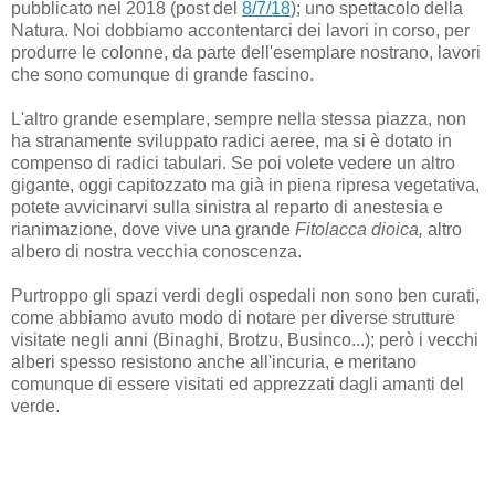
pubblicato nel 2018 (post del
8/7/18
); uno spettacolo della
Natura. Noi dobbiamo accontentarci dei lavori in corso, per
produrre le colonne, da parte dell'esemplare nostrano, lavori
che sono comunque di grande fascino.
L'altro grande esemplare, sempre nella stessa piazza, non
ha stranamente sviluppato radici aeree, ma si è dotato in
compenso di radici tabulari. Se poi volete vedere un altro
gigante, oggi capitozzato ma già in piena ripresa vegetativa,
potete avvicinarvi sulla sinistra al reparto di anestesia e
rianimazione, dove vive una grande
Fitolacca dioica,
altro
albero di nostra vecchia conoscenza.
Purtroppo gli spazi verdi degli ospedali non sono ben curati,
come abbiamo avuto modo di notare per diverse strutture
visitate negli anni (Binaghi, Brotzu, Businco...); però i vecchi
alberi spesso resistono anche all'incuria, e meritano
comunque di essere visitati ed apprezzati dagli amanti del
verde.