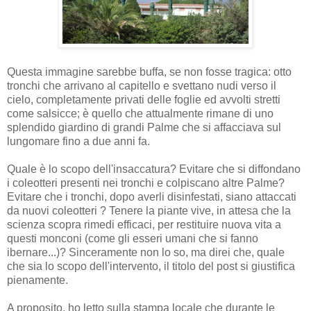
Questa immagine sarebbe buffa, se non fosse tragica: otto
tronchi che arrivano al capitello e svettano nudi verso il
cielo, completamente privati delle foglie ed avvolti stretti
come salsicce; è quello che attualmente rimane di uno
splendido giardino di grandi Palme che si affacciava sul
lungomare fino a due anni fa.
Quale è lo scopo dell'insaccatura? Evitare che si diffondano
i coleotteri presenti nei tronchi e colpiscano altre Palme?
Evitare che i tronchi, dopo averli disinfestati, siano attaccati
da nuovi coleotteri ? Tenere la piante vive, in attesa che la
scienza scopra rimedi efficaci, per restituire nuova vita a
questi monconi (come gli esseri umani che si fanno
ibernare...)? Sinceramente non lo so, ma direi che, quale
che sia lo scopo dell'intervento, il titolo del post si giustifica
pienamente.
A proposito, ho letto sulla stampa locale che durante le