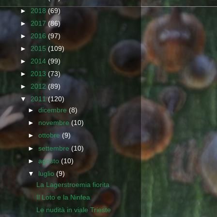
►
2018
(69)
►
2017
(86)
►
2016
(97)
►
2015
(109)
►
2014
(99)
►
2013
(73)
►
2012
(89)
▼
2011
(120)
►
dicembre
(8)
►
novembre
(10)
►
ottobre
(9)
►
settembre
(10)
►
agosto
(10)
▼
luglio
(9)
La Lagerstroemia fiorita
Il Loto e la Ninfea
Le nudità in viale Trieste