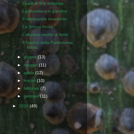
I saldi di fine stagione
La Monstera in giardino
Il rampicante invadente
La Sofora fiorita
L'abusivo vestito a festa
Il fascino della Parkinsonia
fiorita
►
giugno
(13)
►
maggio
(11)
►
aprile
(12)
►
marzo
(10)
►
febbraio
(7)
►
gennaio
(11)
►
2010
(49)