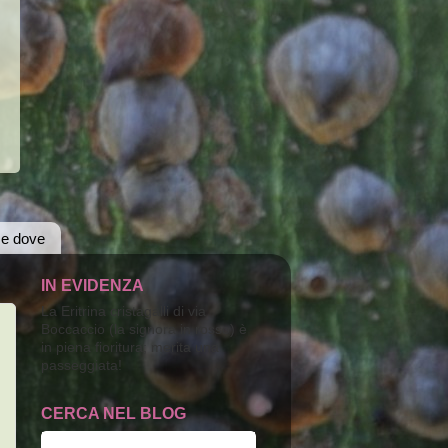
 e dove
IN EVIDENZA
La Eritrina cristagalli di via
Boccaccio (la signora in rosso) è
in piena fioritura; merita una
passeggiata!
CERCA NEL BLOG