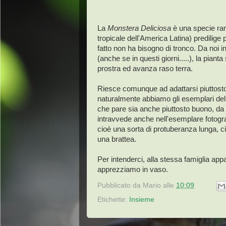
La
Monstera Deliciosa
è una specie ramp
tropicale dell'America Latina) predilige p
fatto non ha bisogno di tronco. Da noi i
(anche se in questi giorni.....), la pian
prostra ed avanza raso terra.
Riesce comunque ad adattarsi piuttosto
naturalmente abbiamo gli esemplari dell'
che pare sia anche piuttosto buono, da c
intravvede anche nell'esemplare fotogra
cioè una sorta di protuberanza lunga, ci
una brattea.
Per intenderci, alla stessa famiglia ap
apprezziamo in vaso.
Pubblicato da
Mario
alle
10:09
Etichette:
Insieme