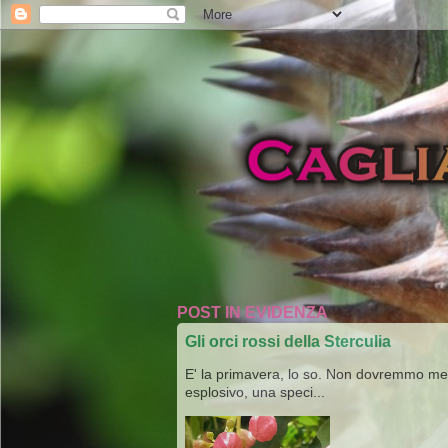
POST IN EVIDENZA
Gli orci rossi della Sterculia
E' la primavera, lo so. Non dovremmo merav
esplosivo, una speci...