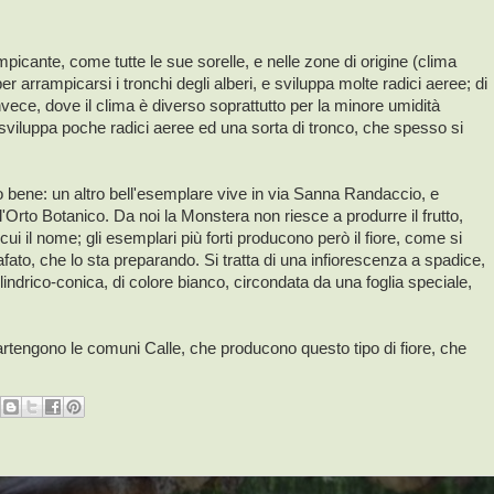
icante, come tutte le sue sorelle, e nelle zone di origine (clima
er arrampicarsi i tronchi degli alberi, e sviluppa molte radici aeree; di
nvece, dove il clima è diverso soprattutto per la minore umidità
ta sviluppa poche radici aeree ed una sorta di tronco, che spesso si
 bene: un altro bell'esemplare vive in via Sanna Randaccio, e
Orto Botanico. Da noi la Monstera non riesce a produrre il frutto,
ui il nome; gli esemplari più forti producono però il fiore, come si
fato, che lo sta preparando. Si tratta di una infiorescenza a spadice,
lindrico-conica, di colore bianco, circondata da una foglia speciale,
partengono le comuni Calle, che producono questo tipo di fiore, che