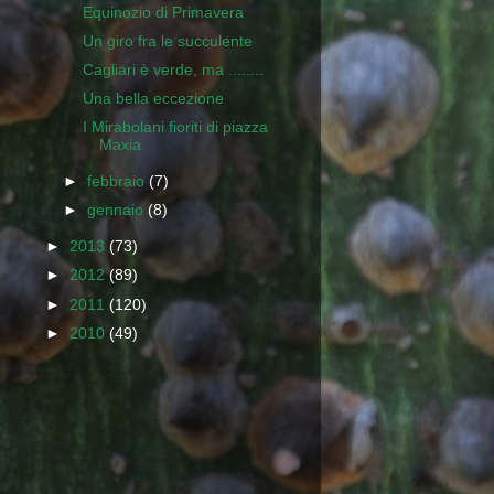
Equinozio di Primavera
Un giro fra le succulente
Cagliari è verde, ma ........
Una bella eccezione
I Mirabolani fioriti di piazza
Maxia
►
febbraio
(7)
►
gennaio
(8)
►
2013
(73)
►
2012
(89)
►
2011
(120)
►
2010
(49)