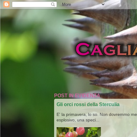
POST IN EVIDENZA
Gli orci rossi della Sterculia
E' la primavera, lo so. Non dovremmo merav
esplosivo, una speci...