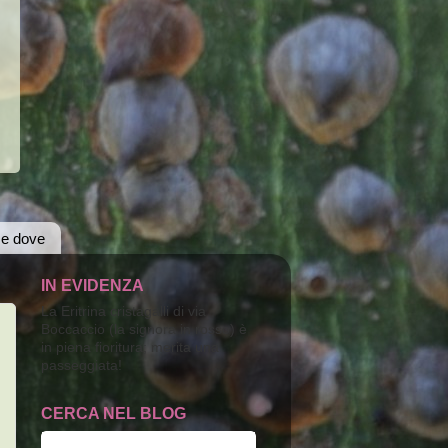
 e dove
IN EVIDENZA
La Eritrina cristagalli di via
Boccaccio (la signora in rosso) è
in piena fioritura; merita una
passeggiata!
CERCA NEL BLOG