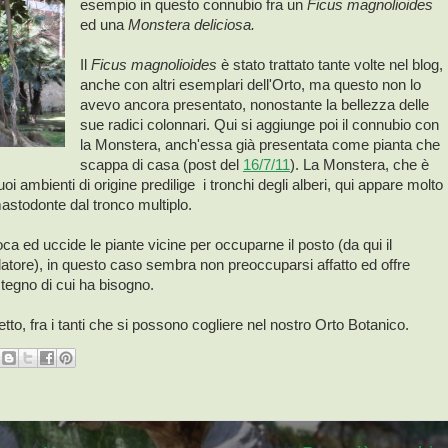
esempio in questo connubio fra un
Ficus magnolioides
ed una
Monstera deliciosa.
Il
Ficus magnolioides
è stato trattato tante volte nel blog,
anche con altri esemplari dell'Orto, ma questo non lo
avevo ancora presentato, nonostante la bellezza delle
sue radici colonnari. Qui si aggiunge poi il connubio con
la Monstera, anch'essa già presentata come pianta che
scappa di casa (post del
16/7/11
). La Monstera, che è
i ambienti di origine predilige i tronchi degli alberi, qui appare molto
astodonte dal tronco multiplo.
ca ed uccide le piante vicine per occuparne il posto (da qui il
latore), in questo caso sembra non preoccuparsi affatto ed offre
ostegno di cui ha bisogno.
to, fra i tanti che si possono cogliere nel nostro Orto Botanico.