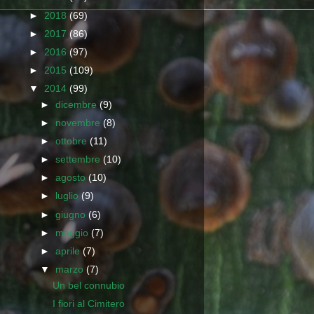
►
2018
(69)
►
2017
(86)
►
2016
(97)
►
2015
(109)
▼
2014
(99)
►
dicembre
(9)
►
novembre
(8)
►
ottobre
(11)
►
settembre
(10)
►
agosto
(10)
►
luglio
(9)
►
giugno
(6)
►
maggio
(7)
►
aprile
(7)
▼
marzo
(7)
Un bel connubio
I fiori al Cimitero