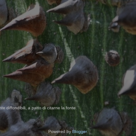
 diffondibili, a patto di citarne la fonte.
Powered by
Blogger
.