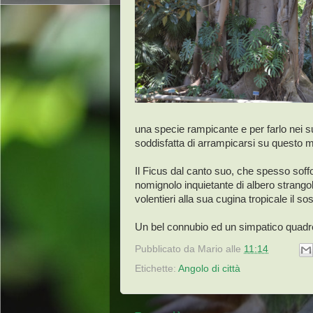
una specie rampicante e per farlo nei suo
soddisfatta di arrampicarsi su questo m
Il Ficus dal canto suo, che spesso soffo
nomignolo inquietante di albero strango
volentieri alla sua cugina tropicale il s
Un bel connubio ed un simpatico quadret
Pubblicato da
Mario
alle
11:14
Etichette:
Angolo di città