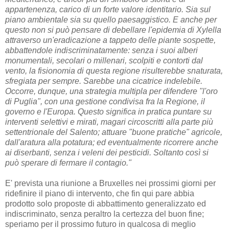
appartenenza, carico di un forte valore identitario. Sia sul
piano ambientale sia su quello paesaggistico. E anche per
questo non si può pensare di debellare l'epidemia di Xylella
attraverso un'eradicazione a tappeto delle piante sospette,
abbattendole indiscriminatamente: senza i suoi alberi
monumentali, secolari o millenari, scolpiti e contorti dal
vento, la fisionomia di questa regione risulterebbe snaturata,
sfregiata per sempre. Sarebbe una cicatrice indelebile.
Occorre, dunque, una strategia multipla per difendere "l'oro
di Puglia", con una gestione condivisa fra la Regione, il
governo e l'Europa. Questo significa in pratica puntare su
interventi selettivi e mirati, magari circoscritti alla parte più
settentrionale del Salento; attuare "buone pratiche" agricole,
dall'aratura alla potatura; ed eventualmente ricorrere anche
ai diserbanti, senza i veleni dei pesticidi. Soltanto così si
può sperare di fermare il contagio."
E' prevista una riunione a Bruxelles nei prossimi giorni per
ridefinire il piano di intervento, che fin qui pare abbia
prodotto solo proposte di abbattimento generalizzato ed
indiscriminato, senza peraltro la certezza del buon fine;
speriamo per il prossimo futuro in qualcosa di meglio