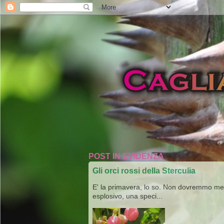
POST IN EVIDENZA
Gli orci rossi della Sterculia
E' la primavera, lo so. Non dovremmo merav
esplosivo, una speci...