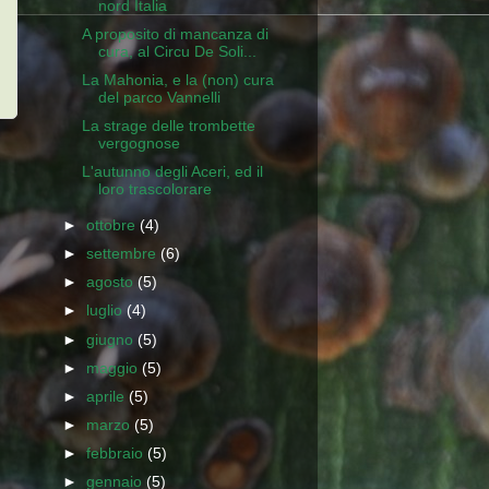
nord Italia
A proposito di mancanza di
cura, al Circu De Soli...
La Mahonia, e la (non) cura
del parco Vannelli
La strage delle trombette
vergognose
L'autunno degli Aceri, ed il
loro trascolorare
►
ottobre
(4)
►
settembre
(6)
►
agosto
(5)
►
luglio
(4)
►
giugno
(5)
►
maggio
(5)
►
aprile
(5)
►
marzo
(5)
►
febbraio
(5)
►
gennaio
(5)