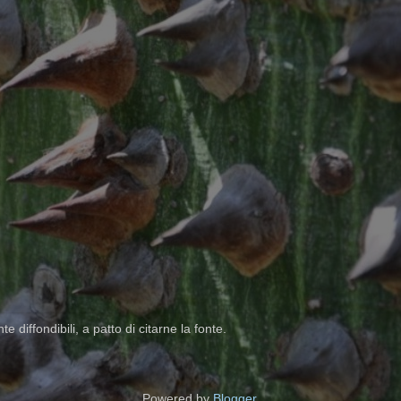
 diffondibili, a patto di citarne la fonte.
Powered by
Blogger
.