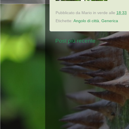
Pubblicato da
Mario in verde
alle
18:33
Etichette:
Angolo di città
,
Generica
Post più recente