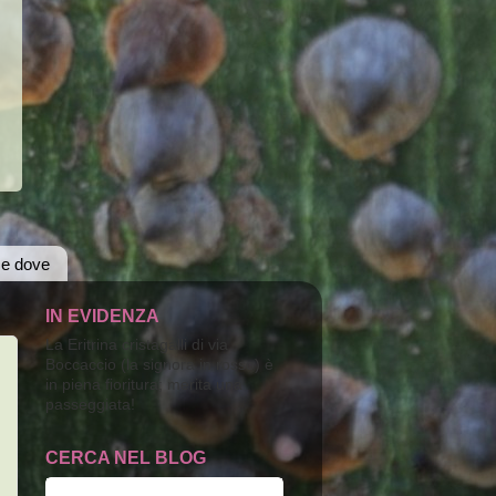
 e dove
IN EVIDENZA
La Eritrina cristagalli di via
Boccaccio (la signora in rosso) è
in piena fioritura; merita una
passeggiata!
CERCA NEL BLOG