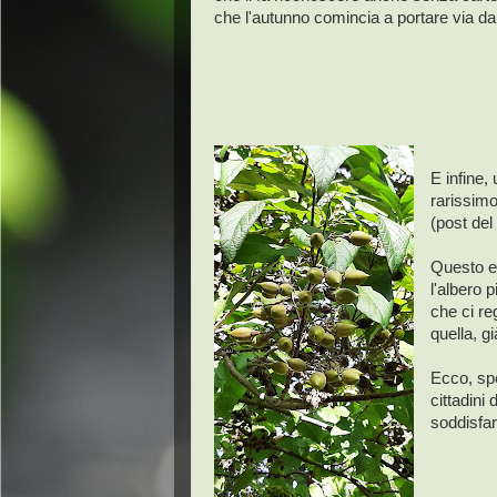
che l'autunno comincia a portare via da
E infine, 
rarissimo
(post del
Questo es
l'albero 
che ci re
quella, g
Ecco, spe
cittadini
soddisf