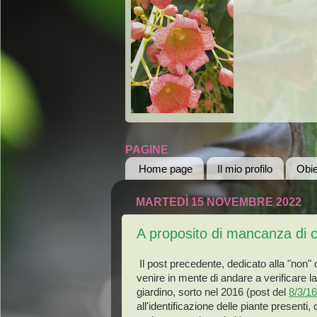
PAGINE
Home page
Il mio profilo
Obie
MARTEDÌ 15 NOVEMBRE 2022
A proposito di mancanza di cur
Il post precedente, dedicato alla "non" 
venire in mente di andare a verificare l
giardino, sorto nel 2016 (post del
8/3/16
all'identificazione delle piante presenti