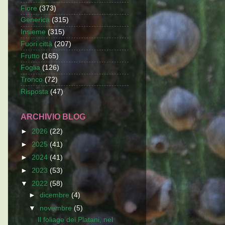
Fiore
(373)
Generica
(315)
Insieme
(315)
Fuori città
(207)
Frutto
(165)
Foglia
(126)
Tronco
(72)
Risposta
(47)
ARCHIVIO BLOG
►
2026
(22)
►
2025
(41)
►
2024
(41)
►
2023
(53)
▼
2022
(58)
►
dicembre
(4)
▼
novembre
(5)
Il foliage dei Platani, nel