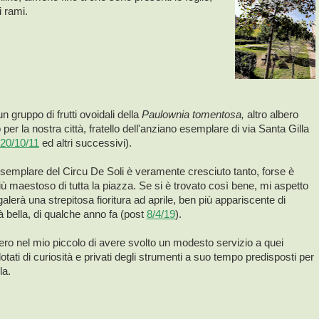
i rami.
un gruppo di frutti ovoidali della
Paulownia tomentosa,
altro albero
 per la nostra città, fratello dell'anziano esemplare di via Santa Gilla
20/10/11
ed altri successivi).
emplare del Circu De Soli è veramente cresciuto tanto, forse è
più maestoso di tutta la piazza. Se si è trovato così bene, mi aspetto
galerà una strepitosa fioritura ad aprile, ben più appariscente di
ià bella, di qualche anno fa (post
8/4/19
).
ro nel mio piccolo di avere svolto un modesto servizio a quei
 dotati di curiosità e privati degli strumenti a suo tempo predisposti per
arla.