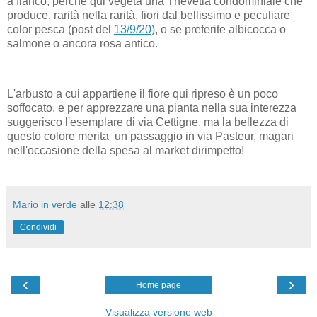
a fianco, perché qui vegeta una Thevetia condominiale che
produce, rarità nella rarità, fiori dal bellissimo e peculiare
color pesca (post del
13/9/20
), o se preferite albicocca o
salmone o ancora rosa antico.
L'arbusto a cui appartiene il fiore qui ripreso è un poco
soffocato, e per apprezzare una pianta nella sua interezza
suggerisco l'esemplare di via Cettigne, ma la bellezza di
questo colore merita un passaggio in via Pasteur, magari
nell'occasione della spesa al market dirimpetto!
Mario in verde
alle
12:38
Condividi
‹
›
Home page
Visualizza versione web