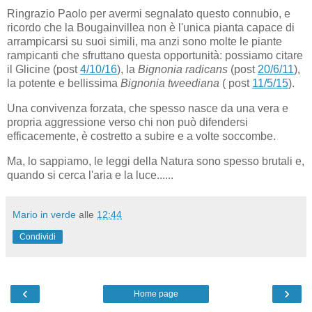
Ringrazio Paolo per avermi segnalato questo connubio, e
ricordo che la Bougainvillea non è l'unica pianta capace di
arrampicarsi su suoi simili, ma anzi sono molte le piante
rampicanti che sfruttano questa opportunità: possiamo citare
il Glicine (post
4/10/16
), la
Bignonia radicans
(post
20/6/11
),
la potente e bellissima
Bignonia tweediana
( post
11/5/15
).
Una convivenza forzata, che spesso nasce da una vera e
propria aggressione verso chi non può difendersi
efficacemente, è costretto a subire e a volte soccombe.
Ma, lo sappiamo, le leggi della Natura sono spesso brutali e,
quando si cerca l'aria e la luce......
Mario in verde
alle
12:44
Condividi
‹
›
Home page