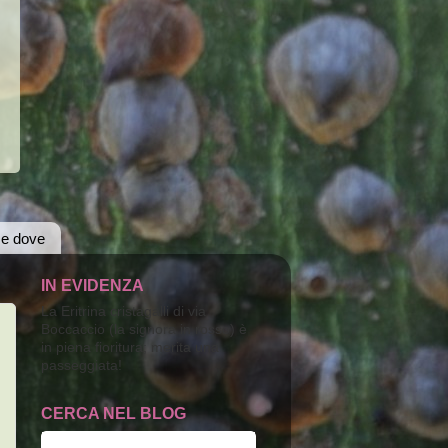
 e dove
IN EVIDENZA
La Eritrina cristagalli di via
Boccaccio (la signora in rosso) è
in piena fioritura; merita una
passeggiata!
CERCA NEL BLOG