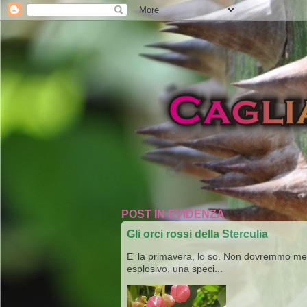
POST IN EVIDENZA
Gli orci rossi della Sterculia
E' la primavera, lo so. Non dovremmo merav
esplosivo, una speci...