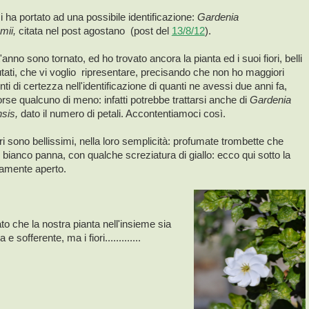
 ha portato ad una possibile identificazione:
Gardenia
mii,
citata nel post agostano
(post del
13/8/12
).
anno sono tornato, ed ho trovato ancora la pianta ed i suoi fiori, belli
utati, che vi voglio ripresentare, precisando che non ho maggiori
ti di certezza nell'identificazione di quanti ne avessi due anni fa,
orse qualcuno di meno: infatti potrebbe trattarsi anche di
Gardenia
nsis,
dato il numero di petali. Accontentiamoci così.
ri sono bellissimi, nella loro semplicità: profumate trombette che
e bianco panna, con qualche screziatura di giallo: ecco qui sotto la
namente aperto.
o che la nostra pianta nell'insieme sia
a e sofferente, ma i fiori.............