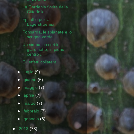
La Gardenia fiorita della
Cittadella
Epitaffio per la
Lagerstroemia
Fonsarda, le spianate e lo
scrigno verde
Un simpatico cortile
giardinetto, in pieno
centro ...
Gli effetti collaterali
►
luglio
(9)
►
giugno
(6)
►
maggio
(7)
►
aprile
(7)
►
marzo
(7)
►
febbraio
(7)
►
gennaio
(8)
►
2013
(73)