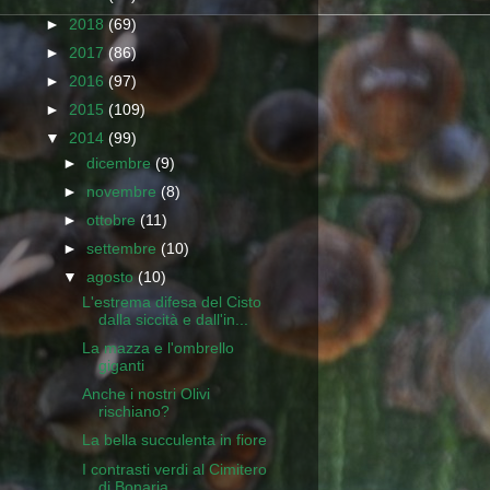
►
2018
(69)
►
2017
(86)
►
2016
(97)
►
2015
(109)
▼
2014
(99)
►
dicembre
(9)
►
novembre
(8)
►
ottobre
(11)
►
settembre
(10)
▼
agosto
(10)
L'estrema difesa del Cisto
dalla siccità e dall'in...
La mazza e l'ombrello
giganti
Anche i nostri Olivi
rischiano?
La bella succulenta in fiore
I contrasti verdi al Cimitero
di Bonaria