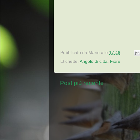
Pubblicato da
Mario
alle
17:46
Etichette:
Angolo di città
,
Fiore
Post più recente