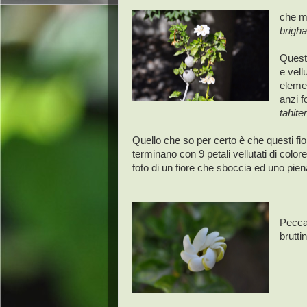
che mi
brigha
Quest'
e vell
elemen
anzi f
tahite
Quello che so per certo è che questi fio
terminano con 9 petali vellutati di color
foto di un fiore che sboccia ed uno pie
Peccat
bruttin